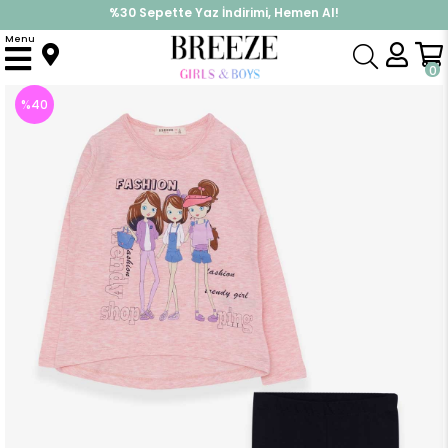
%30 Sepette Yaz İndirimi, Hemen Al!
İndirimlere ek %10 İndirimi Kap, Hemen Üye Ol!
Menu
Anasayfa
Kız Çocuk
Takımlar
Tayt Takımı
Kız Çocuk Taytlı Takım Kız Baskılı Somon Melanj (5 Yaş)
0
%
40
İndirim