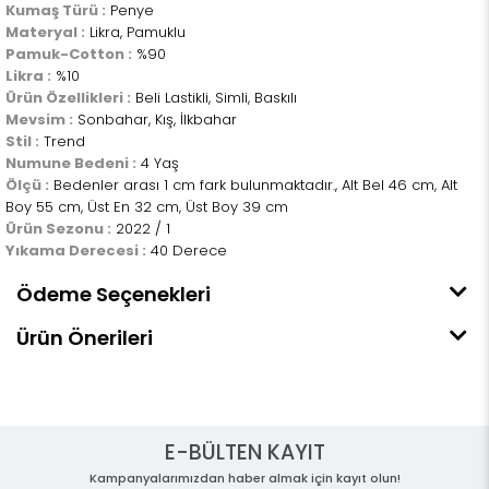
Kumaş Türü :
Penye
Materyal :
Likra, Pamuklu
Pamuk-Cotton :
%90
Likra :
%10
Ürün Özellikleri :
Beli Lastikli, Simli, Baskılı
Mevsim :
Sonbahar, Kış, İlkbahar
Stil :
Trend
Numune Bedeni :
4 Yaş
Ölçü :
Bedenler arası 1 cm fark bulunmaktadır., Alt Bel 46 cm, Alt
Boy 55 cm, Üst En 32 cm, Üst Boy 39 cm
Ürün Sezonu :
2022 / 1
Yıkama Derecesi :
40 Derece
Ödeme Seçenekleri
Ürün Önerileri
E-BÜLTEN KAYIT
Kampanyalarımızdan haber almak için kayıt olun!