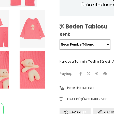
Ürün stoklarım
Beden Tablosu
Renk
Kargoya Tahmini Teslim Süresi
:
A
Paylaş:
İSTEK LISTEME EKLE
FIYAT DÜŞÜNCE HABER VER
TAVSIYE ET
YORUM