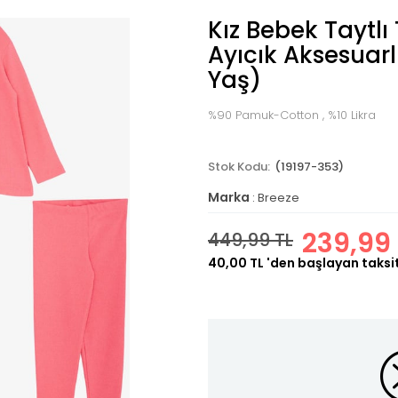
Kız Bebek Taytl
Ayıcık Aksesuar
Yaş)
%90 Pamuk-Cotton , %10 Likra
(19197-353)
Marka
:
Breeze
239,99 
449,99 TL
40,00 TL
'den başlayan taksit