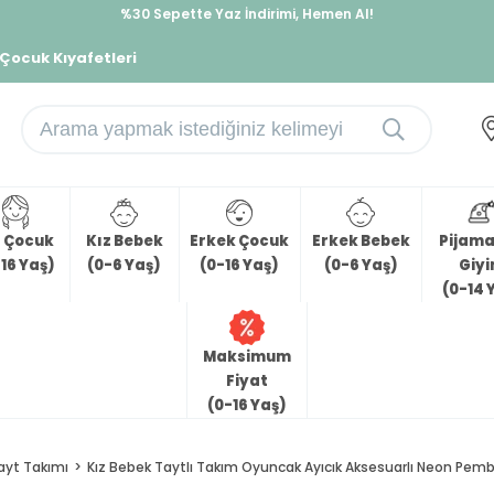
%30 Sepette Yaz İndirimi, Hemen Al!
İndirimlere ek %10 İndirimi Kap, Hemen Üye Ol!
 Çocuk Kıyafetleri
z Çocuk
Kız Bebek
Erkek Çocuk
Erkek Bebek
Pijama 
16 Yaş)
(0-6 Yaş)
(0-16 Yaş)
(0-6 Yaş)
Giy
(0-14 
Maksimum
Fiyat
(0-16 Yaş)
ayt Takımı
Kız Bebek Taytlı Takım Oyuncak Ayıcık Aksesuarlı Neon Pemb