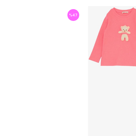
%
47
İndirim