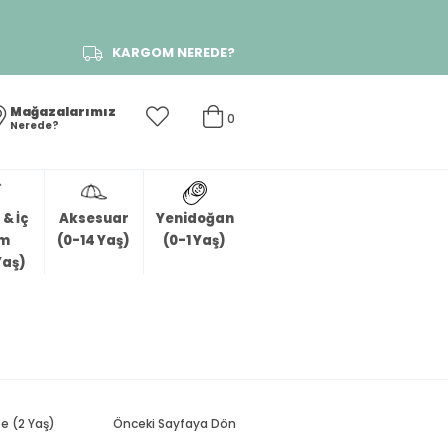
KARGOM NEREDE?
Mağazalarımız
0
Nerede?
& İç
Aksesuar
Yenidoğan
im
(0-14 Yaş)
(0-1 Yaş)
Yaş)
e (2 Yaş)
Önceki Sayfaya Dön