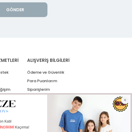
GÖNDER
ZMETLERİ
ALIŞVERİŞ BİLGİLERİ
stek
Ödeme ve Güvenlik
Para Puanlarım
eğişim
Siparişlerim
lerim
Kargo Takip
İade Taleplerim