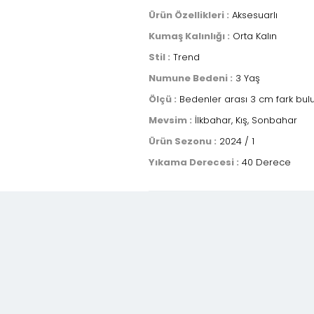
Ürün Özellikleri :
Aksesuarlı
Kumaş Kalınlığı :
Orta Kalın
Stil :
Trend
Numune Bedeni :
3 Yaş
Ölçü :
Bedenler arası 3 cm fark bulun
Mevsim :
İlkbahar, Kış, Sonbahar
Ürün Sezonu :
2024 / 1
Yıkama Derecesi :
40 Derece