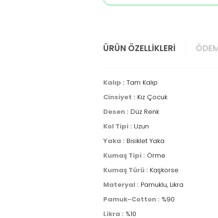
ÜRÜN ÖZELLIKLERI
ÖDEM
Kalıp :
Tam Kalıp
Cinsiyet :
Kız Çocuk
Desen :
Düz Renk
Kol Tipi :
Uzun
Yaka :
Bisiklet Yaka
Kumaş Tipi :
Örme
Kumaş Türü :
Kaşkorse
Materyal :
Pamuklu, Likra
Pamuk-Cotton :
%90
Likra :
%10