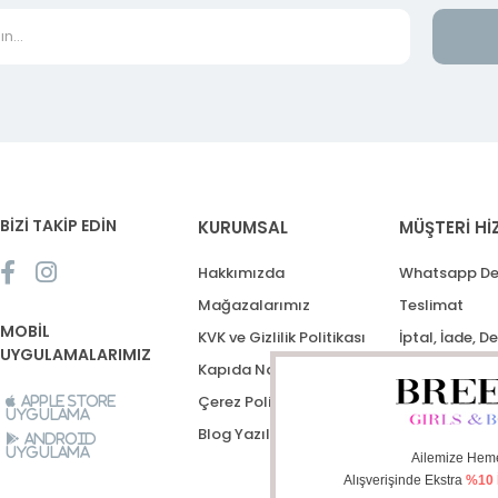
BİZİ TAKİP EDİN
KURUMSAL
MÜŞTERİ Hİ
Hakkımızda
Whatsapp De
Mağazalarımız
Teslimat
MOBİL
KVK ve Gizlilik Politikası
İptal, İade, D
UYGULAMALARIMIZ
Kapıda Nakit Ödeme
Destek Talep
Çerez Politikası
Apple Store
Uygulama
Blog Yazıları
Android
Uygulama