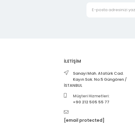
İLETİŞİM
Sanayi Mah. Atatürk Cad.
Kayın Sok. No:5 Güngören /
İSTANBUL
Müşteri Hizmetleri:
+90 212 505 55 77
[email protected]