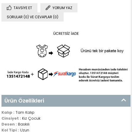
TAVSIYE ET
YORUM YAZ
SORULAR (0) VE CEVAPLAR (0)
Ürün Özellikleri
Kalıp :
Tam Kalıp
Cinsiyet :
Kız Çocuk
Desen :
Baskılı
Kol Tipi :
Uzun