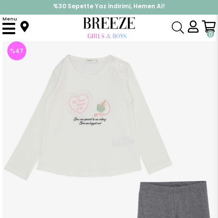
%30 Sepette Yaz İndirimi, Hemen Al!
İndirimlere ek %10 İndirimi Kap, Hemen Üye Ol!
Menu
Anasayfa
Kız Çocuk
Takımlar
Tayt Takımı
Kız Çocuk Taytlı Takım Parfüm Şişesi Nakış Baskılı Güpürlü Kalpli Ekru (3 Yaş)
0
%
47
İndirim