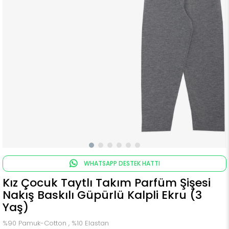
WHATSAPP DESTEK HATTI
Kız Çocuk Taytlı Takım Parfüm Şişesi
Nakış Baskılı Güpürlü Kalpli Ekru (3
Yaş)
%90 Pamuk-Cotton , %10 Elastan