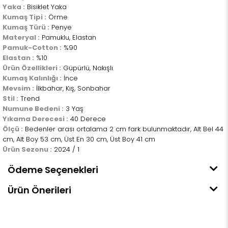
Yaka :
Bisiklet Yaka
Kumaş Tipi :
Örme
Kumaş Türü :
Penye
Materyal :
Pamuklu, Elastan
Pamuk-Cotton :
%90
Elastan :
%10
Ürün Özellikleri :
Güpürlü, Nakışlı
Kumaş Kalınlığı :
İnce
Mevsim :
İlkbahar, Kış, Sonbahar
Stil :
Trend
Numune Bedeni :
3 Yaş
Yıkama Derecesi :
40 Derece
Ölçü :
Bedenler arası ortalama 2 cm fark bulunmaktadır, Alt Bel 44
cm, Alt Boy 53 cm, Üst En 30 cm, Üst Boy 41 cm
Ürün Sezonu :
2024 / 1
Ödeme Seçenekleri
Ürün Önerileri