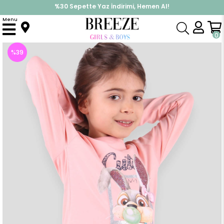
%30 Sepette Yaz İndirimi, Hemen Al!
İndirimlere ek %10 İndirimi Kap, Hemen Üye Ol!
Menu
Anasayfa
Kız Çocuk
Takımlar
Tayt Takımı
Kız Çocuk Taytlı Takım Pullu Tavşanlı Somon (3 Yaş)
0
%
39
İndirim