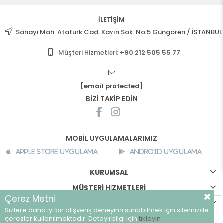
İLETİŞİM
Sanayi Mah. Atatürk Cad. Kayın Sok. No:5 Güngören / İSTANBUL
Müşteri Hizmetleri:
+90 212 505 55 77
[email protected]
BİZİ TAKİP EDİN
MOBİL UYGULAMALARIMIZ
Apple Store Uygulama
Android Uygulama
KURUMSAL
MÜŞTERİ HİZMETLERİ
Çerez Metni
ALIŞVERİŞ BİLGİLERİ
Sizlere daha iyi bir alışveriş deneyimi sunabilmek için sitemizde
çerezler kullanılmaktadır. Detaylı bilgi için
tıklayın
©
breeze.com.tr - Tüm hakları saklıdır.