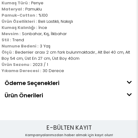
Kumaş Türü :
Penye
Materyal :
Pamuklu
Pamuk-Cotton :
%100
Ürün Özellikleri :
Beli Lastikli, Nakışlı
Kumaş Kalınlığı :
İnce
Mevsim :
Sonbahar, Kış, İlkbahar
Stil :
Trend
Numune Bedeni :
3 Yaş
Ölçü :
Bedenler arası 2 cm fark bulunmaktadır., Alt Bel 40 cm, Alt
Boy 54 cm, Üst En 27 cm, Üst Boy 40cm
Ürün Sezonu :
2023 / 1
Yıkama Derecesi :
30 Derece
Ödeme Seçenekleri
Ürün Önerileri
E-BÜLTEN KAYIT
Kampanyalarımızdan haber almak için kayıt olun!