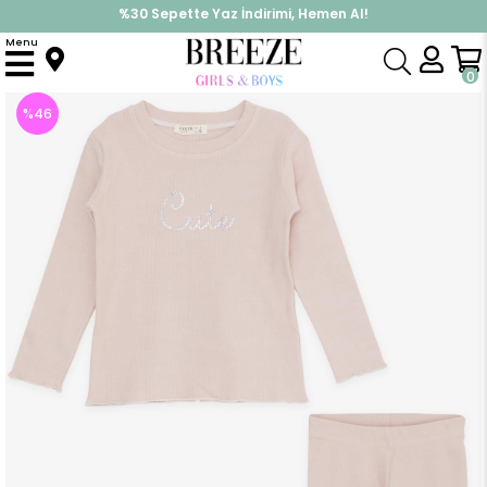
%30 Sepette Yaz İndirimi, Hemen Al!
İndirimlere ek %10 İndirimi Kap, Hemen Üye Ol!
Menu
Anasayfa
Kız Çocuk
Takımlar
Tayt Takımı
Kız Bebek Taytlı Takım Pullu Yazı Nakışlı Pudra (1.5 Yaş)
0
%
46
İndirim