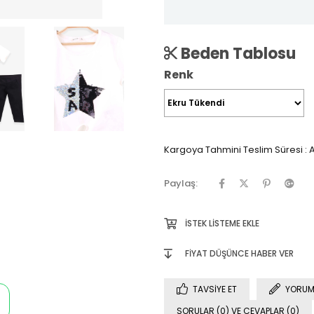
Beden Tablosu
Renk
Kargoya Tahmini Teslim Süresi
:
A
Paylaş:
İSTEK LISTEME EKLE
FIYAT DÜŞÜNCE HABER VER
TAVSIYE ET
YORUM
SORULAR (0) VE CEVAPLAR (0)