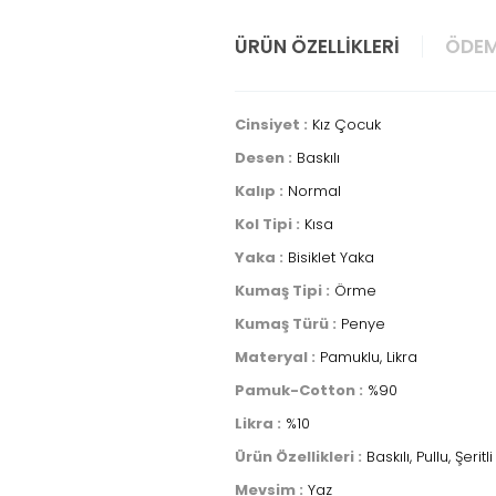
ÜRÜN ÖZELLIKLERI
ÖDEM
Cinsiyet :
Kız Çocuk
Desen :
Baskılı
Kalıp :
Normal
Kol Tipi :
Kısa
Yaka :
Bisiklet Yaka
Kumaş Tipi :
Örme
Kumaş Türü :
Penye
Materyal :
Pamuklu, Likra
Pamuk-Cotton :
%90
Likra :
%10
Ürün Özellikleri :
Baskılı, Pullu, Şeritli
Mevsim :
Yaz