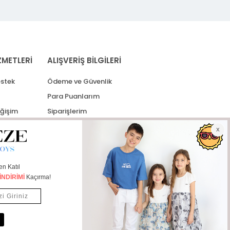
ZMETLERİ
ALIŞVERİŞ BİLGİLERİ
stek
Ödeme ve Güvenlik
Para Puanlarım
eğişim
Siparişlerim
lerim
Kargo Takip
İade Taleplerim