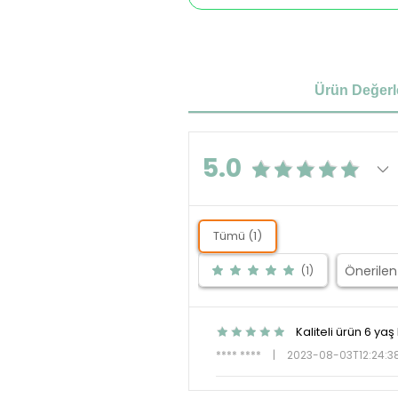
Ürün Değerl
5.0
Tümü (1)
(1)
Kaliteli ürün 6 yaş
**** ****
|
2023-08-03T12:24:3