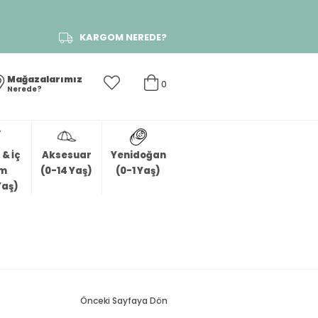
KARGOM NEREDE?
Mağazalarımız
0
Nerede?
& İç
Aksesuar
Yenidoğan
im
(0-14 Yaş)
(0-1 Yaş)
Yaş)
Önceki Sayfaya Dön