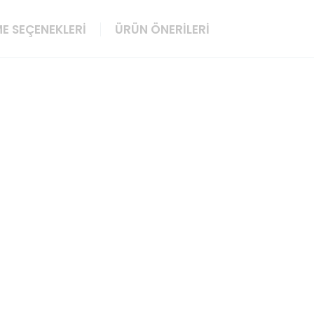
E SEÇENEKLERI
ÜRÜN ÖNERILERI