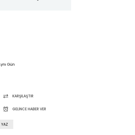
ynı Gün
KARŞILAŞTIR
GELINCE HABER VER
 YAZ