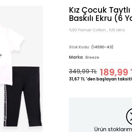
Kız Çocuk Taytlı
Baskılı Ekru (6 Y
%90 Pamuk-Cotton , %10 Likra
(14590-43)
Marka
:
Breeze
189,99 
349,99 TL
31,67 TL
'den başlayan taksitl
Ürün stoklarım