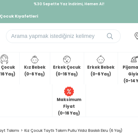
%30 Sepette Yaz İndirimi, Hemen Al!
İndirimlere ek %10 İndirimi Kap, Hemen Üye Ol!
 Çocuk Kıyafetleri
z Çocuk
Kız Bebek
Erkek Çocuk
Erkek Bebek
Pijama 
16 Yaş)
(0-6 Yaş)
(0-16 Yaş)
(0-6 Yaş)
Giy
(0-14 
Maksimum
Fiyat
(0-16 Yaş)
ayt Takımı
Kız Çocuk Taytlı Takım Pullu Yıldız Baskılı Ekru (6 Yaş)