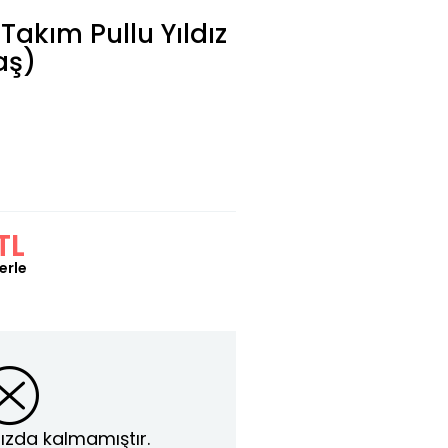
 Takım Pullu Yıldız
aş)
TL
erle
ızda kalmamıştır.