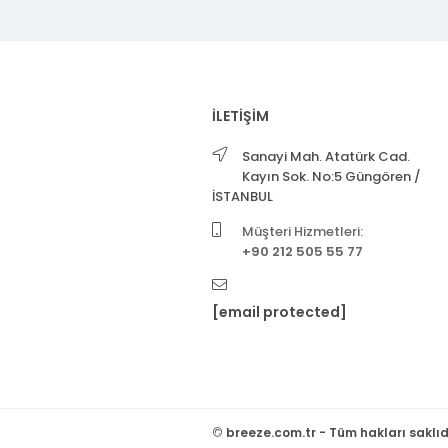
İLETİŞİM
Sanayi Mah. Atatürk Cad.
Kayın Sok. No:5 Güngören /
İSTANBUL
Müşteri Hizmetleri:
+90 212 505 55 77
[email protected]
©
breeze.com.tr - Tüm hakları saklıd