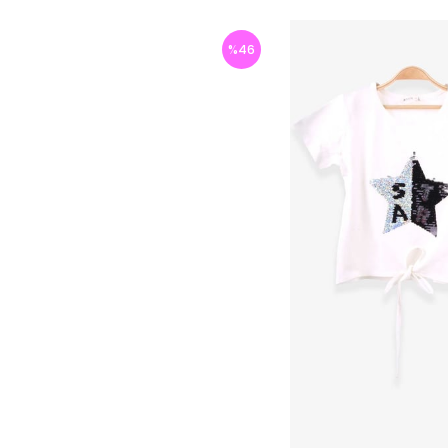
%
46
İndirim