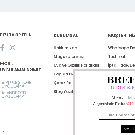
BİZİ TAKİP EDİN
KURUMSAL
MÜŞTERİ Hİ
Hakkımızda
Whatsapp De
Mağazalarımız
Teslimat
MOBİL
KVK ve Gizlilik Politikası
İptal, İade, D
UYGULAMALARIMIZ
Kapıda Nakit Ödeme
Destek Talep
Çerez Politikası
Apple Store
Uygulama
Blog Yazıları
Android
Uygulama
ır.