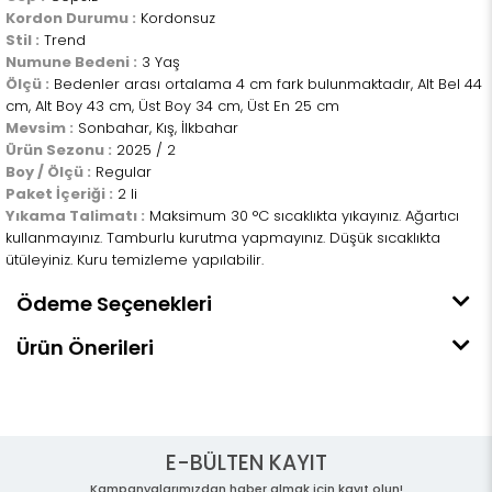
Kordon Durumu :
Kordonsuz
Stil :
Trend
Numune Bedeni :
3 Yaş
Ölçü :
Bedenler arası ortalama 4 cm fark bulunmaktadır, Alt Bel 44
cm, Alt Boy 43 cm, Üst Boy 34 cm, Üst En 25 cm
Mevsim :
Sonbahar, Kış, İlkbahar
Ürün Sezonu :
2025 / 2
Boy / Ölçü :
Regular
Paket İçeriği :
2 li
Yıkama Talimatı :
Maksimum 30 °C sıcaklıkta yıkayınız. Ağartıcı
kullanmayınız. Tamburlu kurutma yapmayınız. Düşük sıcaklıkta
ütüleyiniz. Kuru temizleme yapılabilir.
Ödeme Seçenekleri
Ürün Önerileri
E-BÜLTEN KAYIT
Kampanyalarımızdan haber almak için kayıt olun!