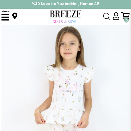
%30 Sepette Yaz İndirimi, Hemen Al!
İndirimlere ek %10 İndirimi Kap, Hemen Üye Ol!
Menu
Anasayfa
Kız Çocuk
Takımlar
Tayt Takımı
Kız Çocuk Taytlı Takım Renkli Çiçek Desenli Fırfırlı Ekru (2-5 Yaş)
0