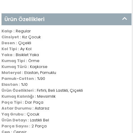
Ürün Özellikleri
Kalıp :
Regular
Cinsiyet :
Kız Çocuk
Desen :
Çiçekli
Kol Tipi :
Ay Kol
Yaka :
Bisiklet Yaka
Kumaş Tipi :
Örme
Kumaş Türü :
Kaşkorse
Materyal :
Elastan, Pamuklu
Pamuk-Cotton :
%90
Elastan :
%10
Ürün Özellikleri :
Fırfırlı, Beli Lastikli, Çiçekli
Kumaş Kalınlığı :
Mevsimlik
Paça Tipi :
Dar Paça
Astar Durumu :
Astarsız
Yaş Grubu :
Çocuk
Ürün Detayı :
Lastikli Bel
Parça Sayısı :
2 Parça
Cep :
Cepsiz