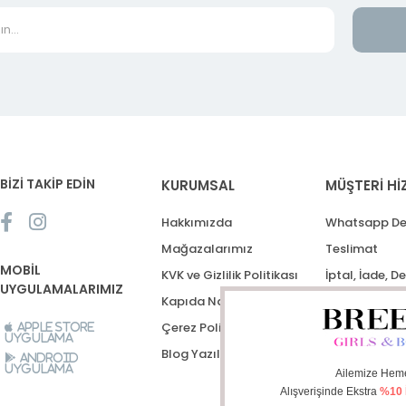
BİZİ TAKİP EDİN
KURUMSAL
MÜŞTERİ Hİ
Hakkımızda
Whatsapp De
Mağazalarımız
Teslimat
MOBİL
KVK ve Gizlilik Politikası
İptal, İade, D
UYGULAMALARIMIZ
Kapıda Nakit Ödeme
Destek Talep
Çerez Politikası
Apple Store
Uygulama
Blog Yazıları
Android
Uygulama