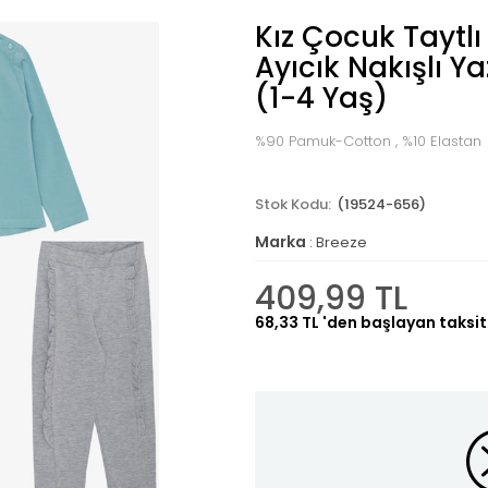
Kız Çocuk Taytl
Ayıcık Nakışlı Yaz
(1-4 Yaş)
%90 Pamuk-Cotton , %10 Elastan
(19524-656)
Marka
:
Breeze
409,99 TL
68,33 TL
'den başlayan taksit