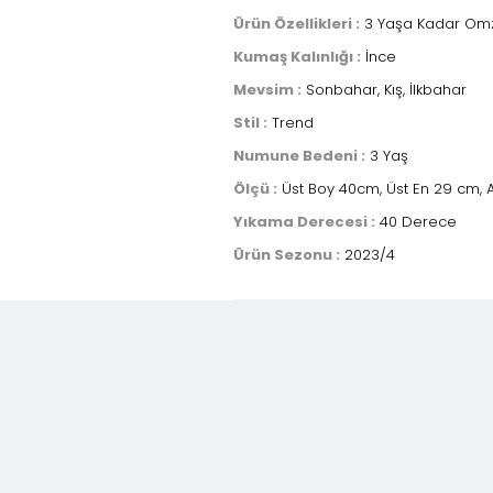
Ürün Özellikleri :
3 Yaşa Kadar Omzu Dü
Kumaş Kalınlığı :
İnce
Mevsim :
Sonbahar, Kış, İlkbahar
Stil :
Trend
Numune Bedeni :
3 Yaş
Ölçü :
Üst Boy 40cm, Üst En 29 cm, A
Yıkama Derecesi :
40 Derece
Ürün Sezonu :
2023/4