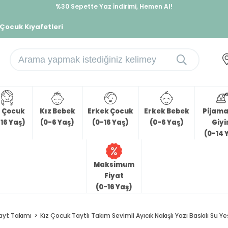
%30 Sepette Yaz İndirimi, Hemen Al!
İndirimlere ek %10 İndirimi Kap, Hemen Üye Ol!
 Çocuk Kıyafetleri
z Çocuk
Kız Bebek
Erkek Çocuk
Erkek Bebek
Pijama 
16 Yaş)
(0-6 Yaş)
(0-16 Yaş)
(0-6 Yaş)
Giy
(0-14 
Maksimum
Fiyat
(0-16 Yaş)
ayt Takımı
Kız Çocuk Taytlı Takım Sevimli Ayıcık Nakışlı Yazı Baskılı Su Yeş