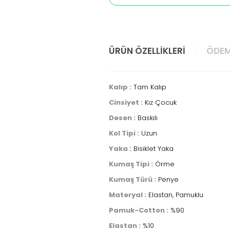
ÜRÜN ÖZELLIKLERI
ÖDEM
Kalıp :
Tam Kalıp
Cinsiyet :
Kız Çocuk
Desen :
Baskılı
Kol Tipi :
Uzun
Yaka :
Bisiklet Yaka
Kumaş Tipi :
Örme
Kumaş Türü :
Penye
Materyal :
Elastan, Pamuklu
Pamuk-Cotton :
%90
Elastan :
%10