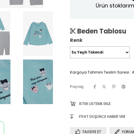
Ürün stoklarım
Beden Tablosu
Renk
Kargoya Tahmini Teslim Süresi
:
A
Paylaş:
İSTEK LISTEME EKLE
FIYAT DÜŞÜNCE HABER VER
TAVSIYE ET
YORUM