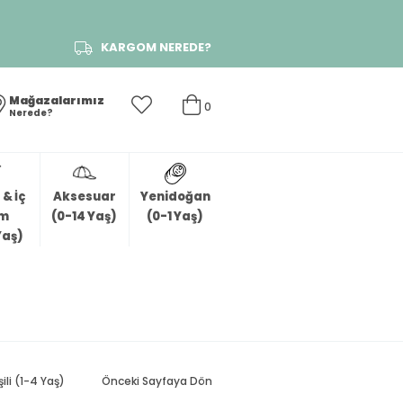
KARGOM NEREDE?
Mağazalarımız
0
Nerede?
& İç
Aksesuar
Yenidoğan
im
(0-14 Yaş)
(0-1 Yaş)
Yaş)
ili (1-4 Yaş)
Önceki Sayfaya Dön