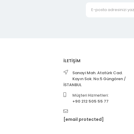
İLETİŞİM
Sanayi Mah. Atatürk Cad.
Kayın Sok. No:5 Güngören /
İSTANBUL
Müşteri Hizmetleri:
+90 212 505 55 77
[email protected]