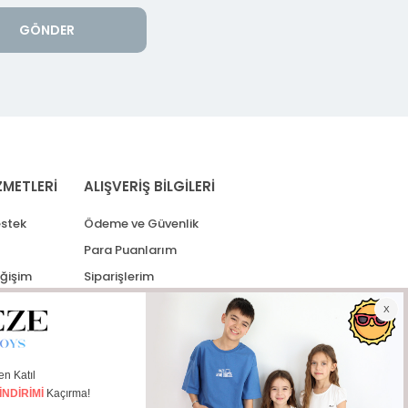
GÖNDER
ZMETLERİ
ALIŞVERİŞ BİLGİLERİ
stek
Ödeme ve Güvenlik
Para Puanlarım
eğişim
Siparişlerim
lerim
Kargo Takip
İade Taleplerim