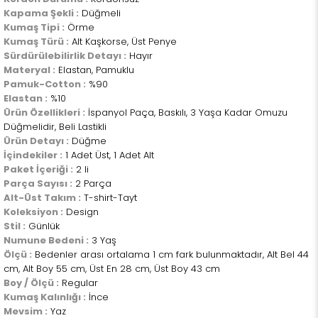
Kapama Şekli :
Düğmeli
Kumaş Tipi :
Örme
Kumaş Türü :
Alt Kaşkorse, Üst Penye
Sürdürülebilirlik Detayı :
Hayır
Materyal :
Elastan, Pamuklu
Pamuk-Cotton :
%90
Elastan :
%10
Ürün Özellikleri :
İspanyol Paça, Baskılı, 3 Yaşa Kadar Omuzu
Düğmelidir, Beli Lastikli
Ürün Detayı :
Düğme
İçindekiler :
1 Adet Üst, 1 Adet Alt
Paket İçeriği :
2 li
Parça Sayısı :
2 Parça
Alt-Üst Takım :
T-shirt-Tayt
Koleksiyon :
Design
Stil :
Günlük
Numune Bedeni :
3 Yaş
Ölçü :
Bedenler arası ortalama 1 cm fark bulunmaktadır, Alt Bel 44
cm, Alt Boy 55 cm, Üst En 28 cm, Üst Boy 43 cm
Boy / Ölçü :
Regular
Kumaş Kalınlığı :
İnce
Mevsim :
Yaz