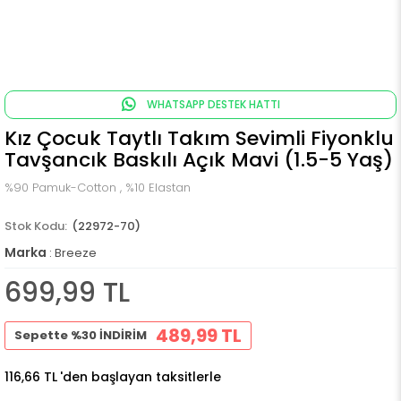
WHATSAPP DESTEK HATTI
Kız Çocuk Taytlı Takım Sevimli Fiyonklu
Tavşancık Baskılı Açık Mavi (1.5-5 Yaş)
%90 Pamuk-Cotton , %10 Elastan
(22972-70)
Marka
:
Breeze
699,99 TL
489,99 TL
Sepette %30 İNDİRİM
116,66 TL
'den başlayan taksitlerle