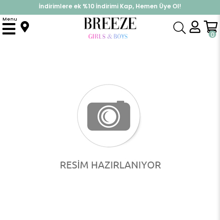
İndirimlere ek %10 İndirimi Kap, Hemen Üye Ol!
%30 Sepette Yaz İndirimi, Hemen Al!
Menu
Anasayfa
Kız Çocuk
Takımlar
Tayt Takımı
Kız Çocuk Taytlı Takım Sevimli Fiyonklu Tavşancık Baskılı Açık Mavi (1.5-5 Yaş)
0