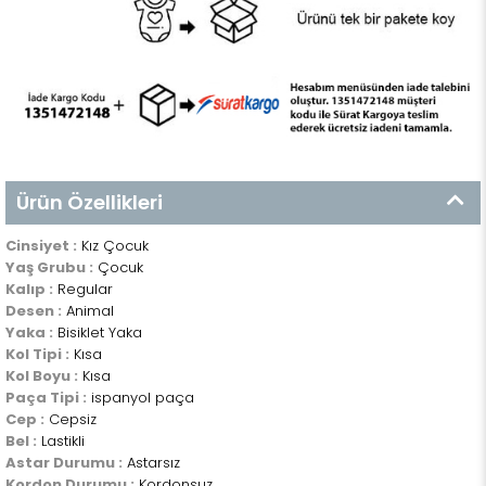
Ürün Özellikleri
Cinsiyet :
Kız Çocuk
Yaş Grubu :
Çocuk
Kalıp :
Regular
Desen :
Animal
Yaka :
Bisiklet Yaka
Kol Tipi :
Kısa
Kol Boyu :
Kısa
Paça Tipi :
ispanyol paça
Cep :
Cepsiz
Bel :
Lastikli
Astar Durumu :
Astarsız
Kordon Durumu :
Kordonsuz