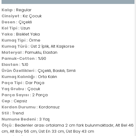
Kalıp :
Regular
Cinsiyet :
Kız Çocuk
Desen :
Çiçekli
Kol Tipi :
Uzun
Yaka :
Bisiklet Yaka
Kumaş Tipi :
Örme
Kumaş Türü :
Üst 2 İplik, Alt Kaşkorse
Materyal :
Pamuklu, Elastan
Pamuk-Cotton :
%90
Elastan :
%10
Ürün Özellikleri :
Çiçekli, Baskılı, Simli
Kumaş Kalınlığı :
Orta Kalın
Paça Tipi :
Dar Paça
Yaş Grubu :
Çocuk
Parça Sayısı :
2 Parça
Cep :
Cepsiz
Kordon Durumu :
Kordonsuz
Stil :
Trend
Numune Bedeni :
3 Yaş
Ölçü :
Bedenler arası ortalama 2 cm fark bulunmaktadır, Alt Bel 46
cm, Alt Boy 56 cm, Üst En 33 cm, Üst Boy 43 cm