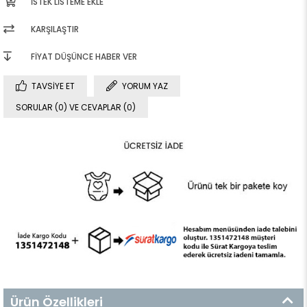
İSTEK LISTEME EKLE
KARŞILAŞTIR
FIYAT DÜŞÜNCE HABER VER
TAVSIYE ET
YORUM YAZ
SORULAR (0) VE CEVAPLAR (0)
Ürün Özellikleri