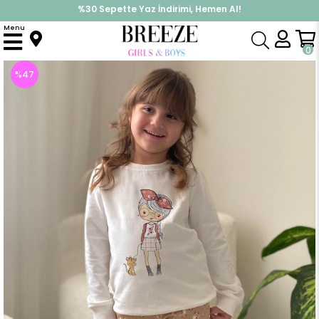
%30 Sepette Yaz İndirimi, Hemen Al!
İndirimlere ek %10 İndirimi Kap, Hemen Üye Ol!
Menu
Anasayfa
Kız Çocuk
Takımlar
Tayt Takımı
Kız Bebek Taytlı Takım Sevimli Kız Baskılı Çiçekli Ekru (2 Yaş)
0
%
47
İndirim