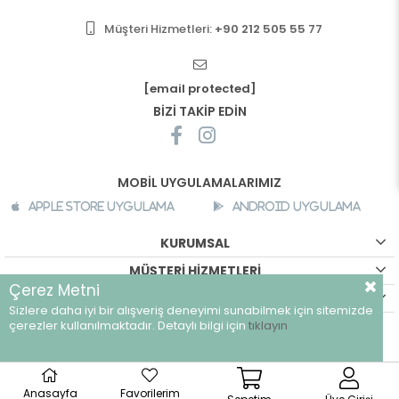
Müşteri Hizmetleri:
+90 212 505 55 77
[email protected]
BİZİ TAKİP EDİN
MOBİL UYGULAMALARIMIZ
Apple Store Uygulama
Android Uygulama
KURUMSAL
MÜŞTERİ HİZMETLERİ
Çerez Metni
ALIŞVERİŞ BİLGİLERİ
Sizlere daha iyi bir alışveriş deneyimi sunabilmek için sitemizde
çerezler kullanılmaktadır. Detaylı bilgi için
©
breeze.com.tr - Tüm hakları saklıdır.
tıklayın
Anasayfa
Favorilerim