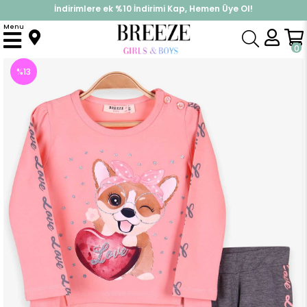
İndirimlere ek %10 İndirimi Kap, Hemen Üye Ol!
%30 Sepette Yaz İndirimi, Hemen Al!
Menu
Anasayfa
Kız Çocuk
Takımlar
Tayt Takımı
Kız Bebek Taytlı Takım Sevimli Köpek Baskılı Somon (1 Yaş)
0
%
13
İndirim