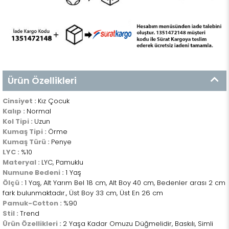
Ürün Özellikleri
Cinsiyet :
Kız Çocuk
Kalıp :
Normal
Kol Tipi :
Uzun
Kumaş Tipi :
Örme
Kumaş Türü :
Penye
LYC :
%10
Materyal :
LYC, Pamuklu
Numune Bedeni :
1 Yaş
Ölçü :
1 Yaş, Alt Yarım Bel 18 cm, Alt Boy 40 cm, Bedenler arası 2 cm
fark bulunmaktadır., Üst Boy 33 cm, Üst En 26 cm
Pamuk-Cotton :
%90
Stil :
Trend
Ürün Özellikleri :
2 Yaşa Kadar Omuzu Düğmelidir, Baskılı, Simli