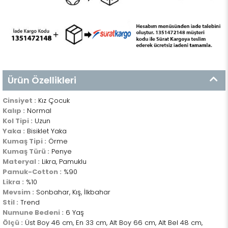
Ürün Özellikleri
Cinsiyet :
Kız Çocuk
Kalıp :
Normal
Kol Tipi :
Uzun
Yaka :
Bisiklet Yaka
Kumaş Tipi :
Örme
Kumaş Türü :
Penye
Materyal :
Likra, Pamuklu
Pamuk-Cotton :
%90
Likra :
%10
Mevsim :
Sonbahar, Kış, İlkbahar
Stil :
Trend
Numune Bedeni :
6 Yaş
Ölçü :
Üst Boy 46 cm, En 33 cm, Alt Boy 66 cm, Alt Bel 48 cm,