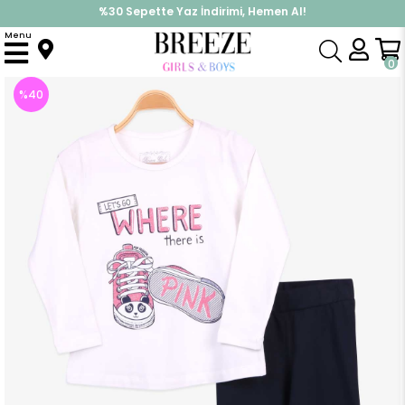
%30 Sepette Yaz İndirimi, Hemen Al!
İndirimlere ek %10 İndirimi Kap, Hemen Üye Ol!
Menu
Anasayfa
Kız Çocuk
Takımlar
Tayt Takımı
Kız Çocuk Taytlı Takım Simli Baskılı Ekru (10 Yaş)
0
%
40
İndirim