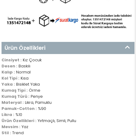
Ürün Özellikleri
Cinsiyet :
Kız Çocuk
Desen :
Baskılı
Kalıp :
Normal
Kol Tipi :
Kısa
Yaka :
Bisiklet Yaka
Kumaş Tipi :
Örme
Kumaş Türü :
Penye
Materyal :
Likra, Pamuklu
Pamuk-Cotton :
%90
Likra :
%10
Ürün Özellikleri :
Yırtmaçlı, Simli, Pullu
Mevsim :
Yaz
Stil :
Trend