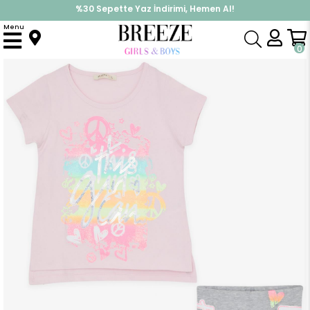
%30 Sepette Yaz İndirimi, Hemen Al!
İndirimlere ek %10 İndirimi Kap, Hemen Üye Ol!
Menu
Anasayfa
Kız Çocuk
Takımlar
Tayt Takımı
Kız Çocuk Taytlı Takım Simli Pullu Pudra (5 Yaş)
0