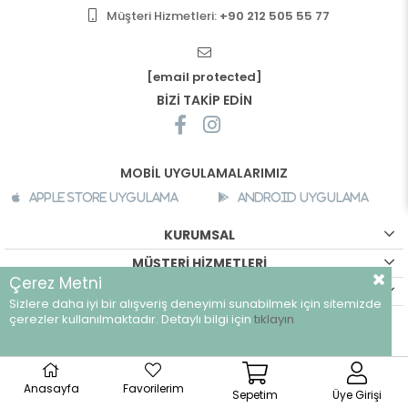
Müşteri Hizmetleri:
+90 212 505 55 77
[email protected]
BİZİ TAKİP EDİN
MOBİL UYGULAMALARIMIZ
Apple Store Uygulama
Android Uygulama
KURUMSAL
MÜŞTERİ HİZMETLERİ
Çerez Metni
ALIŞVERİŞ BİLGİLERİ
Sizlere daha iyi bir alışveriş deneyimi sunabilmek için sitemizde
çerezler kullanılmaktadır. Detaylı bilgi için
tıklayın
©
breeze.com.tr - Tüm hakları saklıdır.
Anasayfa
Favorilerim
Sepetim
Üye Girişi