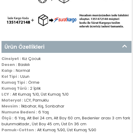
Ürün Özellikleri
Cinsiyet :
Kız Çocuk
Desen :
Baskılı
Kalıp :
Normal
Kol Tipi :
Uzun
Kumaş Tipi :
Örme
Kumaş Türü :
2 İplik
LCY :
Alt Kumaş %10, Üst Kumaş %10
Materyal :
LCY, Pamuklu
Mevsim :
İlkbahar, Kış, Sonbahar
Numune Bedeni :
6 Yaş
Ölçü :
6 Yaş, Alt Bel 24 cm, Alt Boy 60 cm, Bedenler arası 3 cm fark
bulunmaktadır., Üst Boy 45 cm, Üst En 36 cm
Pamuk-Cotton :
Alt Kumaş %90, Üst Kumaş %90