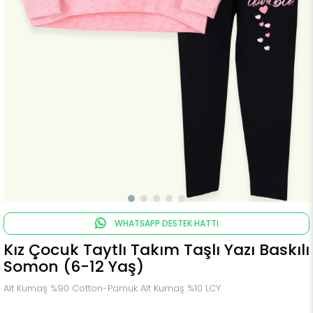
WHATSAPP DESTEK HATTI
Kız Çocuk Taytlı Takım Taşlı Yazı Baskılı
Somon (6-12 Yaş)
Alt Kumaş %90 Cotton-Pamuk Alt Kumaş %10 LCY