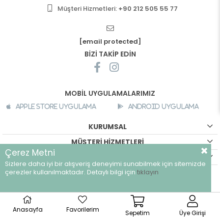
Müşteri Hizmetleri:
+90 212 505 55 77
[email protected]
BİZİ TAKİP EDİN
MOBİL UYGULAMALARIMIZ
Apple Store Uygulama
Android Uygulama
KURUMSAL
MÜŞTERİ HİZMETLERİ
Çerez Metni
ALIŞVERİŞ BİLGİLERİ
Sizlere daha iyi bir alışveriş deneyimi sunabilmek için sitemizde
çerezler kullanılmaktadır. Detaylı bilgi için
tıklayın
©
breeze.com.tr - Tüm hakları saklıdır.
Anasayfa
Favorilerim
Sepetim
Üye Girişi