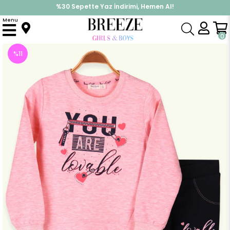
%30 Sepette Yaz İndirimi, Hemen Al!
İndirimlere ek %10 İndirimi Kap, Hemen Üye Ol!
Menu
Anasayfa
Kız Çocuk
Takımlar
Tayt Takımı
Kız Çocuk Taytlı Takım Taşlı Yazı Baskılı Somon (6-12 Yaş)
0
%
11
İndirim