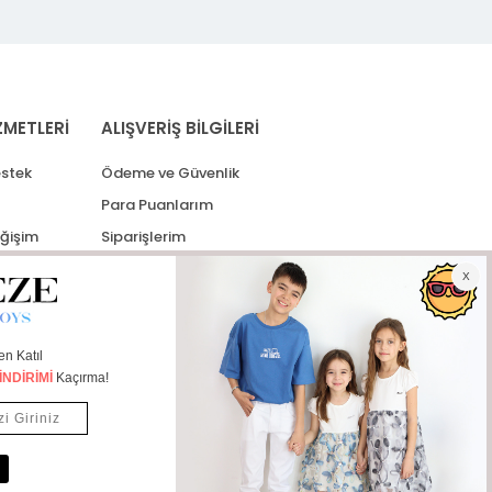
ZMETLERİ
ALIŞVERİŞ BİLGİLERİ
stek
Ödeme ve Güvenlik
Para Puanlarım
eğişim
Siparişlerim
lerim
Kargo Takip
İade Taleplerim