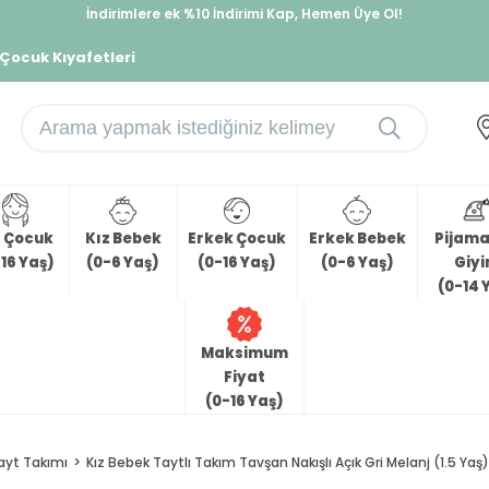
İndirimlere ek %10 İndirimi Kap, Hemen Üye Ol!
%30 Sepette Yaz İndirimi, Hemen Al!
 Çocuk Kıyafetleri
z Çocuk
Kız Bebek
Erkek Çocuk
Erkek Bebek
Pijama 
16 Yaş)
(0-6 Yaş)
(0-16 Yaş)
(0-6 Yaş)
Giy
(0-14 
Maksimum
Fiyat
(0-16 Yaş)
ayt Takımı
Kız Bebek Taytlı Takım Tavşan Nakışlı Açık Gri Melanj (1.5 Yaş)