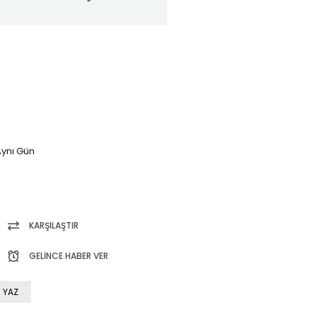
ynı Gün
KARŞILAŞTIR
GELINCE HABER VER
 YAZ