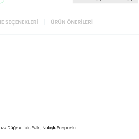
E SEÇENEKLERI
ÜRÜN ÖNERILERI
 Düğmelidir, Pullu, Nakışlı, Ponponlu