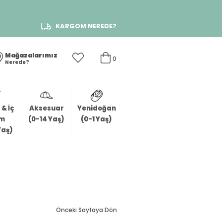
KARGOM NEREDE?
Mağazalarımız
0
Nerede?
& İç
Aksesuar
Yenidoğan
im
(0-14 Yaş)
(0-1 Yaş)
Yaş)
Önceki Sayfaya Dön