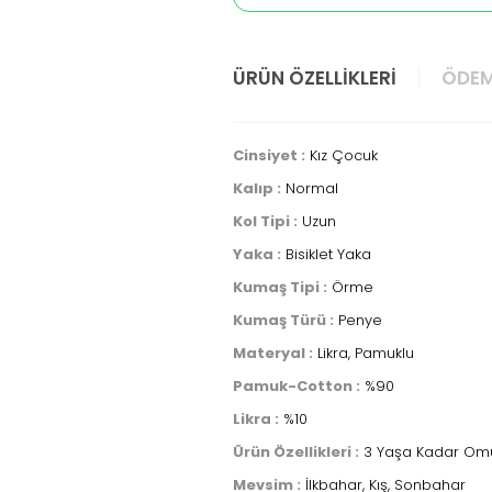
ÜRÜN ÖZELLIKLERI
ÖDEM
Cinsiyet :
Kız Çocuk
Kalıp :
Normal
Kol Tipi :
Uzun
Yaka :
Bisiklet Yaka
Kumaş Tipi :
Örme
Kumaş Türü :
Penye
Materyal :
Likra, Pamuklu
Pamuk-Cotton :
%90
Likra :
%10
Ürün Özellikleri :
3 Yaşa Kadar Omuzu
Mevsim :
İlkbahar, Kış, Sonbahar