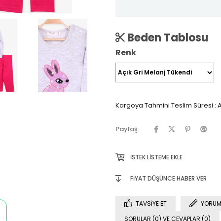
Beden Tablosu
Renk
Kargoya Tahmini Teslim Süresi
:
A
Paylaş:
İSTEK LISTEME EKLE
FIYAT DÜŞÜNCE HABER VER
TAVSIYE ET
YORUM
SORULAR (0) VE CEVAPLAR (0)