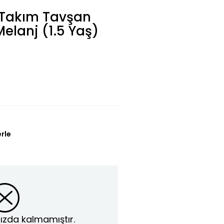
ı Takım Tavşan
Melanj (1.5 Yaş)
erle
ızda kalmamıştır.