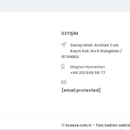
İLETİŞİM
Sanayi Mah. Atatürk Cad.
Kayın Sok. No:5 Güngören /
İSTANBUL
Müşteri Hizmetleri:
+90 212 505 55 77
[email protected]
©
breeze.com.tr - Tüm hakları saklıd