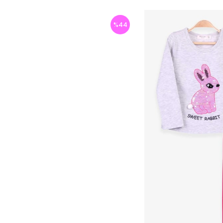
%
44
İndirim