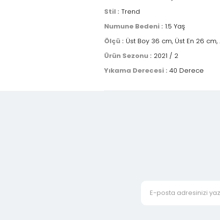
Stil :
Trend
Numune Bedeni :
1.5 Yaş
Ölçü :
Üst Boy 36 cm, Üst En 26 cm, A
Ürün Sezonu :
2021 / 2
Yıkama Derecesi :
40 Derece