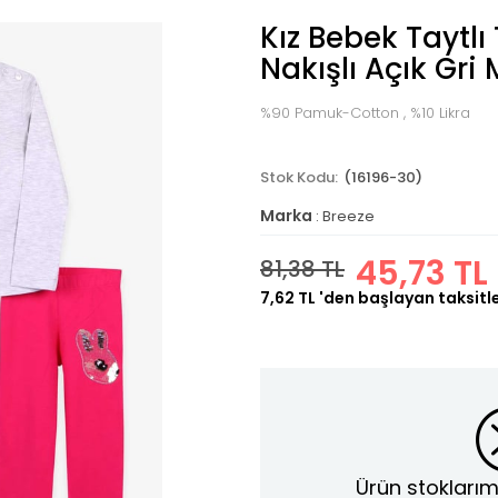
Kız Bebek Taytl
Nakışlı Açık Gri 
%90 Pamuk-Cotton , %10 Likra
(16196-30)
Marka
:
Breeze
45,73 TL
81,38 TL
7,62 TL
'den başlayan taksitl
Ürün stoklarım