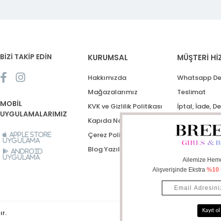
BİZİ TAKİP EDİN
KURUMSAL
MÜŞTERİ Hİ
Hakkımızda
Whatsapp De
Mağazalarımız
Teslimat
MOBİL
KVK ve Gizlilik Politikası
İptal, İade, D
UYGULAMALARIMIZ
Kapıda Nakit Ödeme
Destek Talep
Çerez Politikası
Apple Store
Uygulama
Blog Yazıları
Android
Uygulama
ır.