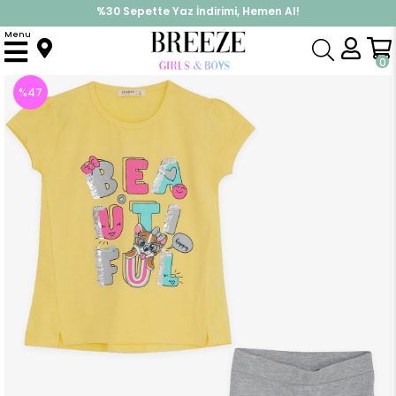
%30 Sepette Yaz İndirimi, Hemen Al!
İndirimlere ek %10 İndirimi Kap, Hemen Üye Ol!
Menu
Anasayfa
Kız Çocuk
Takımlar
Tayt Takımı
Kız Çocuk Taytlı Takım Yazı Baskılı Sarı (4 Yaş)
0
%
47
İndirim