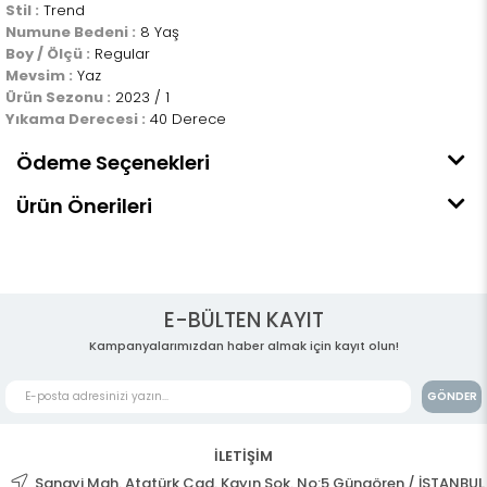
Stil :
Trend
Numune Bedeni :
8 Yaş
Boy / Ölçü :
Regular
Mevsim :
Yaz
Ürün Sezonu :
2023 / 1
Yıkama Derecesi :
40 Derece
Ödeme Seçenekleri
Ürün Önerileri
E-BÜLTEN KAYIT
Kampanyalarımızdan haber almak için kayıt olun!
GÖNDER
İLETİŞİM
Sanayi Mah. Atatürk Cad. Kayın Sok. No:5 Güngören / İSTANBUL