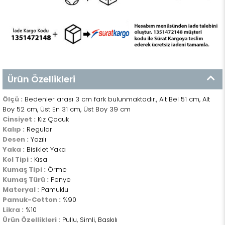
Ürün Özellikleri
Ölçü :
Bedenler arası 3 cm fark bulunmaktadır., Alt Bel 51 cm, Alt
Boy 52 cm, Üst En 31 cm, Üst Boy 39 cm
Cinsiyet :
Kız Çocuk
Kalıp :
Regular
Desen :
Yazılı
Yaka :
Bisiklet Yaka
Kol Tipi :
Kısa
Kumaş Tipi :
Örme
Kumaş Türü :
Penye
Materyal :
Pamuklu
Pamuk-Cotton :
%90
Likra :
%10
Ürün Özellikleri :
Pullu, Simli, Baskılı