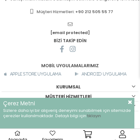
Müşteri Hizmetleri:
+90 212 505 55 77
[email protected]
BİZİ TAKİP EDİN
MOBİL UYGULAMALARIMIZ
Apple Store Uygulama
Android Uygulama
KURUMSAL
MÜŞTERİ HİZMETLERİ
Çerez Metni
ALIŞVERİŞ BİLGİLERİ
Sizlere daha iyi bir alışveriş deneyimi sunabilmek için sitemizde
çerezler kullanılmaktadır. Detaylı bilgi için
tıklayın
©
breeze.com.tr - Tüm hakları saklıdır.
Anasayfa
Favorilerim