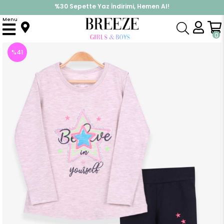
%30 Sepette Yaz İndirimi, Hemen Al!
İndirimlere ek %10 İndirimi Kap, Hemen Üye Ol!
Menu
Anasayfa
Kız Çocuk
Takımlar
Tayt Takımı
Kız Çocuk Taytlı Takım Yıldız Nakışlı Bej Melanj (3 Yaş)
0
%
41
İndirim