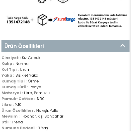
Ürün Özellikleri
Cinsiyet :
Kız Çocuk
Kalıp :
Normal
Kol Tipi :
Uzun
Yaka :
Bisiklet Yaka
Kumaş Tipi :
Örme
Kumaş Türü :
Penye
Materyal :
Likra, Pamuklu
Pamuk-Cotton :
%90
Likra :
%10
Ürün Özellikleri :
Nakışlı, Pullu
Mevsim :
İlkbahar, Kış, Sonbahar
Stil :
Trend
Numune Bedeni :
3 Yaş