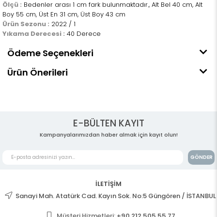
Ölçü :
Bedenler arası 1 cm fark bulunmaktadır., Alt Bel 40 cm, Alt
Boy 55 cm, Üst En 31 cm, Üst Boy 43 cm
Ürün Sezonu :
2022 / 1
Yıkama Derecesi :
40 Derece
Ödeme Seçenekleri
Ürün Önerileri
E-BÜLTEN KAYIT
Kampanyalarımızdan haber almak için kayıt olun!
GÖNDER
İLETİŞİM
Sanayi Mah. Atatürk Cad. Kayın Sok. No:5 Güngören / İSTANBUL
Müşteri Hizmetleri:
+90 212 505 55 77