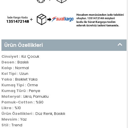
Ürün Özellikleri
Cinsiyet :
Kız Çocuk
Desen :
Baskılı
Kalıp :
Normal
Kol Tipi :
Uzun
Yaka :
Bisiklet Yaka
Kumaş Tipi :
Örme
Kumaş Türü :
Penye
Materyal :
Likra, Pamuklu
Pamuk-Cotton :
%90
Likra :
%10
Ürün Özellikleri :
Düz Renk, Baskılı
Mevsim :
Yaz
Stil :
Trend