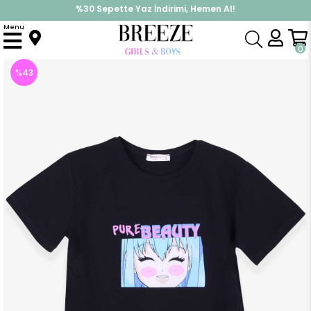
%30 Sepette Yaz İndirimi, Hemen Al!
İndirimlere ek %10 İndirimi Kap, Hemen Üye Ol!
Menu
Anasayfa
Kız Çocuk
Üst Giyim
Tişört
Kız Çocuk Tişört Anime Baskılı Siyah (10 Yaş)
0
%
43
İndirim