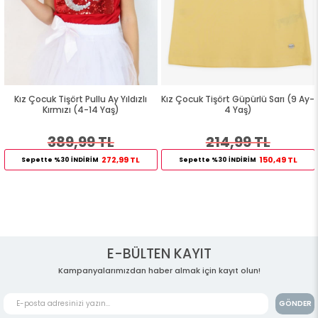
Kız Çocuk Tişört Pullu Ay Yıldızlı
Kız Çocuk Tişört Güpürlü Sarı (9 Ay-
Kırmızı (4-14 Yaş)
4 Yaş)
389,99 TL
214,99 TL
272,99 TL
150,49 TL
Sepette %30 İNDİRİM
Sepette %30 İNDİRİM
E-BÜLTEN KAYIT
Kampanyalarımızdan haber almak için kayıt olun!
GÖNDER