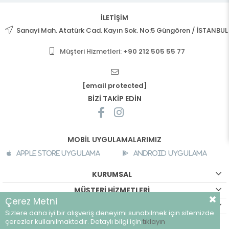
İLETİŞİM
Sanayi Mah. Atatürk Cad. Kayın Sok. No:5 Güngören / İSTANBUL
Müşteri Hizmetleri:
+90 212 505 55 77
[email protected]
BİZİ TAKİP EDİN
MOBİL UYGULAMALARIMIZ
Apple Store Uygulama
Android Uygulama
KURUMSAL
MÜŞTERİ HİZMETLERİ
Çerez Metni
ALIŞVERİŞ BİLGİLERİ
Sizlere daha iyi bir alışveriş deneyimi sunabilmek için sitemizde
©
breeze.com.tr - Tüm hakları saklıdır.
çerezler kullanılmaktadır. Detaylı bilgi için
tıklayın