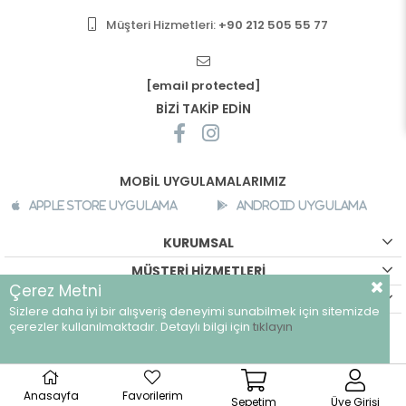
Müşteri Hizmetleri:
+90 212 505 55 77
[email protected]
BİZİ TAKİP EDİN
MOBİL UYGULAMALARIMIZ
Apple Store Uygulama
Android Uygulama
KURUMSAL
MÜŞTERİ HİZMETLERİ
Çerez Metni
ALIŞVERİŞ BİLGİLERİ
Sizlere daha iyi bir alışveriş deneyimi sunabilmek için sitemizde
©
breeze.com.tr - Tüm hakları saklıdır.
çerezler kullanılmaktadır. Detaylı bilgi için
tıklayın
Anasayfa
Favorilerim
Sepetim
Üye Girişi