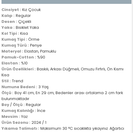
Cinsiyet :
Kız Çocuk
Kalıp :
Regular
Desen :
Çiçekli
Yaka :
Bisiklet Yaka
Kol Tipi :
Kısa
Kumaş Tipi :
Örme
Kumaş Türü :
Penye
Materyal :
Elastan, Pamuklu
Pamuk-Cotton :
%90
Elastan :
%10
Ürün Özellikleri :
Baskılı, Arkası Düğmeli, Omuzu Fırfırlı, Ön Kısmı
Kısa
Stil :
Trend
Numune Bedeni :
3 Yaş
Ölçü :
Boy 41 cm, En 29 cm, Bedenler arası ortalama 2 cm fark
bulunmaktadır
Boy / Ölçü :
Regular
Kumaş Kalınlığı :
İnce
Mevsim :
Yaz
Ürün Sezonu :
2024 / 1
Yıkama Talimatı :
Maksimum 30 °C sıcaklıkta yıkayınız. Ağartıcı