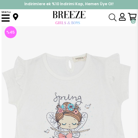
İndirimlere ek %10 İndirimi Kap, Hemen Üye Ol!
%30 Sepette Yaz İndirimi, Hemen Al!
Menu
Anasayfa
Kız Çocuk
Üst Giyim
Tişört
Kız Çocuk Tişört Bahar Temalı Balerin Kız Baskılı Beyaz (1.5 Yaş)
0
%
45
İndirim