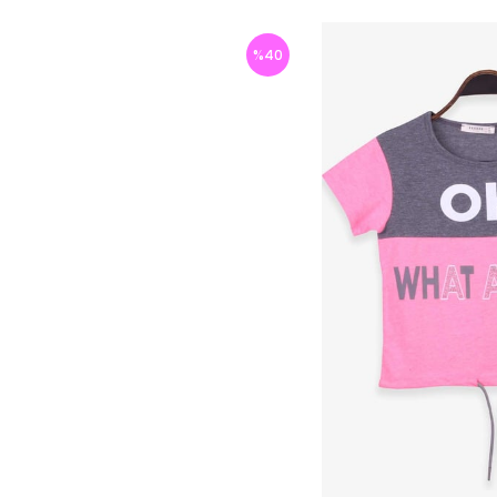
%
40
İndirim