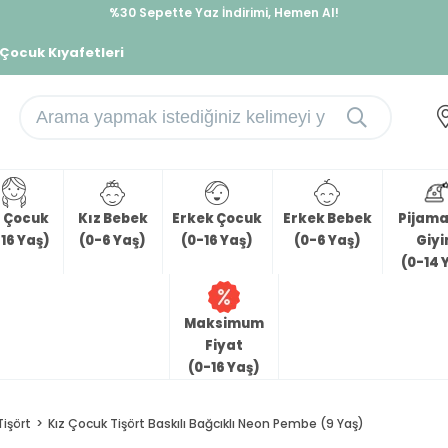
%30 Sepette Yaz İndirimi, Hemen Al!
İndirimlere ek %10 İndirimi Kap, Hemen Üye Ol!
 Çocuk Kıyafetleri
z Çocuk
Kız Bebek
Erkek Çocuk
Erkek Bebek
Pijama 
16 Yaş)
(0-6 Yaş)
(0-16 Yaş)
(0-6 Yaş)
Giy
(0-14 
Maksimum
Fiyat
(0-16 Yaş)
Tişört
Kız Çocuk Tişört Baskılı Bağcıklı Neon Pembe (9 Yaş)