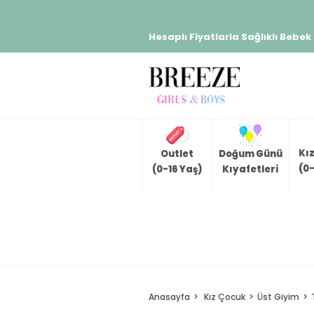
Hesaplı Fiyatlarla Sağlıklı Bebek
Kı
Outlet
Doğum Günü
(0-
(0-16 Yaş)
Kıyafetleri
Anasayfa
Kız Çocuk
Üst Giyim