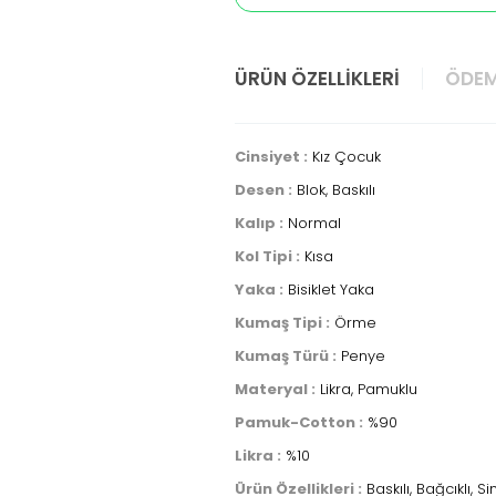
ÜRÜN ÖZELLIKLERI
ÖDEM
Cinsiyet :
Kız Çocuk
Desen :
Blok, Baskılı
Kalıp :
Normal
Kol Tipi :
Kısa
Yaka :
Bisiklet Yaka
Kumaş Tipi :
Örme
Kumaş Türü :
Penye
Materyal :
Likra, Pamuklu
Pamuk-Cotton :
%90
Likra :
%10
Ürün Özellikleri :
Baskılı, Bağcıklı, Si