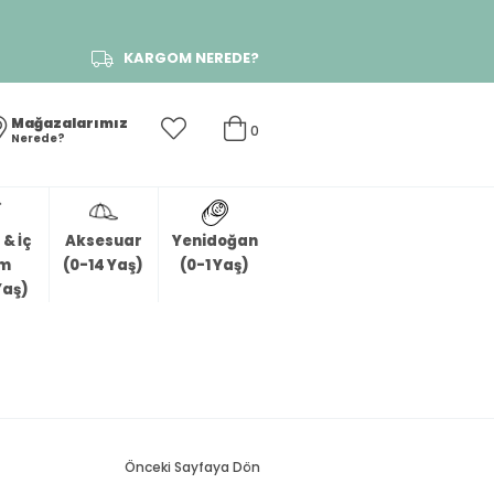
KARGOM NEREDE?
Mağazalarımız
0
Nerede?
& İç
Aksesuar
Yenidoğan
im
(0-14 Yaş)
(0-1 Yaş)
Yaş)
Önceki Sayfaya Dön