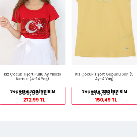
Kız Çocuk Tişört Pullu Ay Yıldızlı
Kız Çocuk Tişört Güpürlü Sarı (9
Kırmızı (4-14 Yaş)
Ay-4 Yaş)
Sepette %30 İNDİRİM
389,99 TL
Sepette %30 İNDİRİM
214,99 TL
272,99 TL
150,49 TL