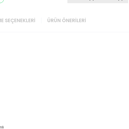
E SEÇENEKLERI
ÜRÜN ÖNERILERI
mli