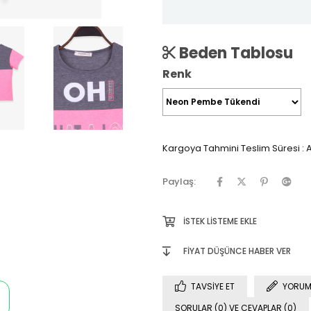
Beden Tablosu
Renk
Kargoya Tahmini Teslim Süresi
:
A
Paylaş:
İSTEK LISTEME EKLE
FIYAT DÜŞÜNCE HABER VER
TAVSIYE ET
YORUM
SORULAR (0) VE CEVAPLAR (0)