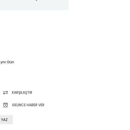
ynı Gün
KARŞILAŞTIR
GELINCE HABER VER
 YAZ