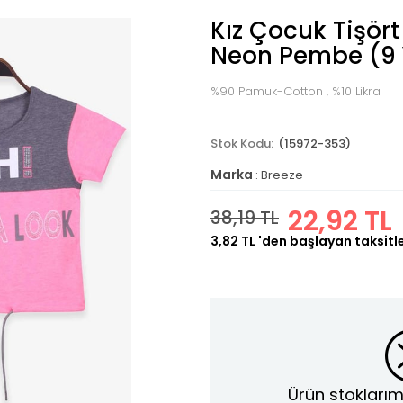
Kız Çocuk Tişört 
Neon Pembe (9 
%90 Pamuk-Cotton , %10 Likra
(15972-353)
Marka
:
Breeze
22,92 TL
38,19 TL
3,82 TL
'den başlayan taksitl
Ürün stoklarım