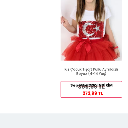
Kız Çocuk Tişört Pullu Ay Yıldızlı
Beyaz (4-14 Yaş)
Sepette %30 İNDİRİM
389,99 TL
272,99 TL