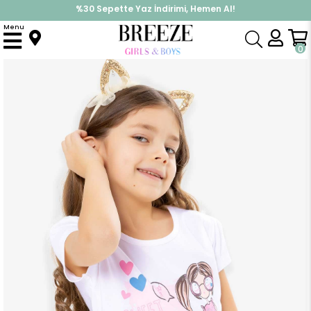
%30 Sepette Yaz İndirimi, Hemen Al!
İndirimlere ek %10 İndirimi Kap, Hemen Üye Ol!
Menu
Anasayfa
Kız Çocuk
Üst Giyim
Tişört
Kız Çocuk Tişört Baskılı Ekru (3-6 Yaş)
0