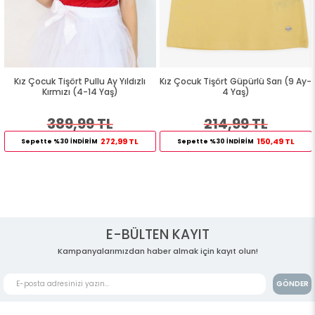
Kız Çocuk Tişört Pullu Ay Yıldızlı
Kız Çocuk Tişört Güpürlü Sarı (9 Ay-
Kırmızı (4-14 Yaş)
4 Yaş)
389,99 TL
214,99 TL
272,99 TL
150,49 TL
Sepette %30 İNDİRİM
Sepette %30 İNDİRİM
E-BÜLTEN KAYIT
Kampanyalarımızdan haber almak için kayıt olun!
GÖNDER