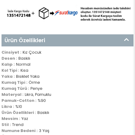
Ürün Özellikleri
Cinsiyet :
Kız Çocuk
Desen :
Baskılı
Kalıp :
Normal
Kol Tipi :
Kısa
Yaka :
Bisiklet Yaka
Kumaş Tipi :
Örme
Kumaş Türü :
Penye
Materyal :
Likra, Pamuklu
Pamuk-Cotton :
%90
Likra :
%10
Ürün Özellikleri :
Baskılı
Mevsim :
Yaz
Stil :
Trend
Numune Bedeni :
3 Yaş