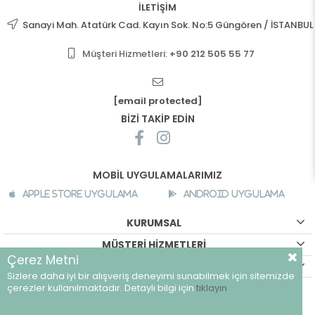
İLETİŞİM
Sanayi Mah. Atatürk Cad. Kayın Sok. No:5 Güngören / İSTANBUL
Müşteri Hizmetleri:
+90 212 505 55 77
[email protected]
BİZİ TAKİP EDİN
MOBİL UYGULAMALARIMIZ
Apple Store Uygulama
Android Uygulama
KURUMSAL
MÜŞTERİ HİZMETLERİ
Çerez Metni
ALIŞVERİŞ BİLGİLERİ
Sizlere daha iyi bir alışveriş deneyimi sunabilmek için sitemizde
©
breeze.com.tr - Tüm hakları saklıdır.
çerezler kullanılmaktadır. Detaylı bilgi için
tıklayın