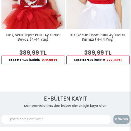
lu Ay Yıldızlı
Kız Çocuk Tişört Pullu Ay Yıldızlı
Kız Çocuk Tişört Güpür
 Yaş)
Kırmızı (4-14 Yaş)
4 Yaş)
 TL
389,99 TL
214,99 
272,99 TL
272,99 TL
M
Sepette %30 İNDİRİM
Sepette %30 İNDİRİM
E-BÜLTEN KAYIT
Kampanyalarımızdan haber almak için kayıt olun!
GÖNDER