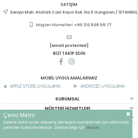
İLETİŞİM
Sanayi Mah. Atatürk Cad. Kayın Sok. No:5 Güngören / İSTANBUL
Müşteri Hizmetleri:
+90 212 505 55 77
[email protected]
BİZİ TAKİP EDİN
MOBİL UYGULAMALARIMIZ
Apple Store Uygulama
Android Uygulama
KURUMSAL
MÜŞTERİ HİZMETLERİ
Çerez Metni
ALIŞVERİŞ BİLGİLERİ
Sizlere daha iyi bir alışveriş deneyimi sunabilmek için sitemizde
©
breeze.com.tr - Tüm hakları saklıdır.
çerezler kullanılmaktadır. Detaylı bilgi için
tıklayın