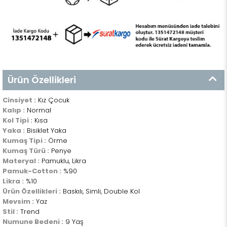
Ürün Özellikleri
Cinsiyet :
Kız Çocuk
Kalıp :
Normal
Kol Tipi :
Kısa
Yaka :
Bisiklet Yaka
Kumaş Tipi :
Örme
Kumaş Türü :
Penye
Materyal :
Pamuklu, Likra
Pamuk-Cotton :
%90
Likra :
%10
Ürün Özellikleri :
Baskılı, Simli, Double Kol
Mevsim :
Yaz
Stil :
Trend
Numune Bedeni :
9 Yaş