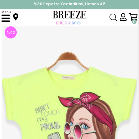
%30 Sepette Yaz İndirimi, Hemen Al!
İndirimlere ek %10 İndirimi Kap, Hemen Üye Ol!
Menu
Anasayfa
Kız Çocuk
Üst Giyim
Tişört
Kız Çocuk Tişört Baskılı Fıstık Yeşili (11 Yaş)
0
%
42
İndirim