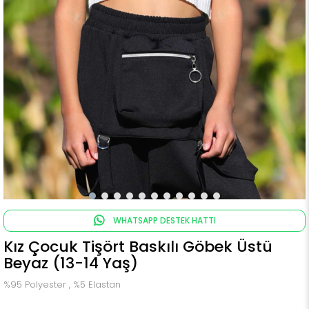
WHATSAPP DESTEK HATTI
Kız Çocuk Tişört Baskılı Göbek Üstü
Beyaz (13-14 Yaş)
%95 Polyester , %5 Elastan