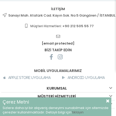
İLETİŞİM
Sanayi Mah. Atatürk Cad. Kayın Sok. No:5 Güngören / İSTANBUL
Müşteri Hizmetleri:
+90 212 505 55 77
[email protected]
BİZİ TAKİP EDİN
MOBİL UYGULAMALARIMIZ
Apple Store Uygulama
Android Uygulama
KURUMSAL
MÜŞTERİ HİZMETLERİ
Çerez Metni
ALIŞVERİŞ BİLGİLERİ
Sizlere daha iyi bir alışveriş deneyimi sunabilmek için sitemizde
©
breeze.com.tr - Tüm hakları saklıdır.
çerezler kullanılmaktadır. Detaylı bilgi için
tıklayın