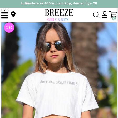
İndirimlere ek %10 İndirimi Kap, Hemen Üye Ol!
%30 Sepette Yaz İndirimi, Hemen Al!
Menu
Anasayfa
Kız Çocuk
Üst Giyim
Tişört
Kız Çocuk Tişört Baskılı Göbek Üstü Beyaz (13-14 Yaş)
0
%
30
İndirim