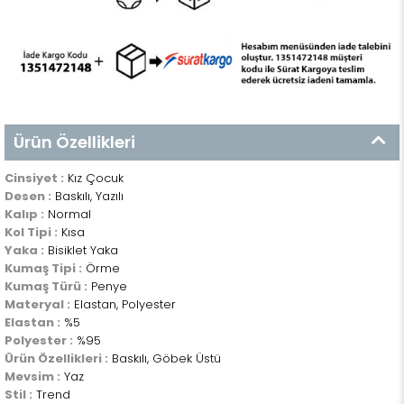
Ürün Özellikleri
Cinsiyet :
Kız Çocuk
Desen :
Baskılı, Yazılı
Kalıp :
Normal
Kol Tipi :
Kısa
Yaka :
Bisiklet Yaka
Kumaş Tipi :
Örme
Kumaş Türü :
Penye
Materyal :
Elastan, Polyester
Elastan :
%5
Polyester :
%95
Ürün Özellikleri :
Baskılı, Göbek Üstü
Mevsim :
Yaz
Stil :
Trend