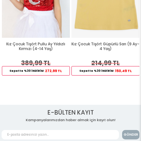
Kız Çocuk Tişört Pullu Ay Yıldızlı
Kız Çocuk Tişört Güpürlü Sarı (9 Ay-
Kırmızı (4-14 Yaş)
4 Yaş)
389,99 TL
214,99 TL
272,99 TL
150,49 TL
Sepette %30 İNDİRİM
Sepette %30 İNDİRİM
E-BÜLTEN KAYIT
Kampanyalarımızdan haber almak için kayıt olun!
GÖNDER