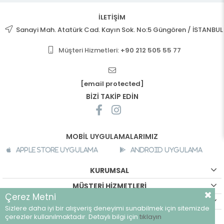
İLETİŞİM
Sanayi Mah. Atatürk Cad. Kayın Sok. No:5 Güngören / İSTANBUL
Müşteri Hizmetleri:
+90 212 505 55 77
[email protected]
BİZİ TAKİP EDİN
MOBİL UYGULAMALARIMIZ
Apple Store Uygulama
Android Uygulama
KURUMSAL
MÜŞTERİ HİZMETLERİ
Çerez Metni
ALIŞVERİŞ BİLGİLERİ
Sizlere daha iyi bir alışveriş deneyimi sunabilmek için sitemizde
©
breeze.com.tr - Tüm hakları saklıdır.
çerezler kullanılmaktadır. Detaylı bilgi için
tıklayın