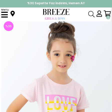
%30 Sepette Yaz İndirimi, Hemen Al!
İndirimlere ek %10 İndirimi Kap, Hemen Üye Ol!
Menu
Anasayfa
Kız Çocuk
Üst Giyim
Tişört
Kız Çocuk Tişört Baskılı Simli Pudra (10 Yaş)
0
%
36
İndirim