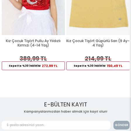
Kız Çocuk Tişört Pullu Ay Yıldızlı
Kız Çocuk Tişört Güpürlü Sarı (9 Ay-
Kırmızı (4-14 Yaş)
4 Yaş)
389,99 TL
214,99 TL
272,99 TL
150,49 TL
Sepette %30 İNDİRİM
Sepette %30 İNDİRİM
E-BÜLTEN KAYIT
Kampanyalarımızdan haber almak için kayıt olun!
GÖNDER