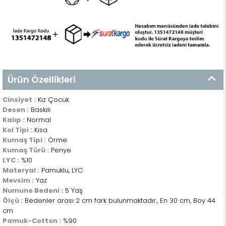
Ürün Özellikleri
Cinsiyet :
Kız Çocuk
Desen :
Baskılı
Kalıp :
Normal
Kol Tipi :
Kısa
Kumaş Tipi :
Örme
Kumaş Türü :
Penye
LYC :
%10
Materyal :
Pamuklu, LYC
Mevsim :
Yaz
Numune Bedeni :
5 Yaş
Ölçü :
Bedenler arası 2 cm fark bulunmaktadır., En 30 cm, Boy 44
cm
Pamuk-Cotton :
%90