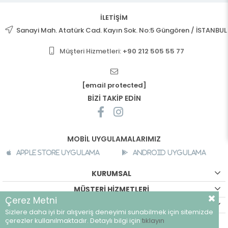
İLETİŞİM
Sanayi Mah. Atatürk Cad. Kayın Sok. No:5 Güngören / İSTANBUL
Müşteri Hizmetleri:
+90 212 505 55 77
[email protected]
BİZİ TAKİP EDİN
MOBİL UYGULAMALARIMIZ
Apple Store Uygulama
Android Uygulama
KURUMSAL
MÜŞTERİ HİZMETLERİ
Çerez Metni
ALIŞVERİŞ BİLGİLERİ
Sizlere daha iyi bir alışveriş deneyimi sunabilmek için sitemizde
©
breeze.com.tr - Tüm hakları saklıdır.
çerezler kullanılmaktadır. Detaylı bilgi için
tıklayın