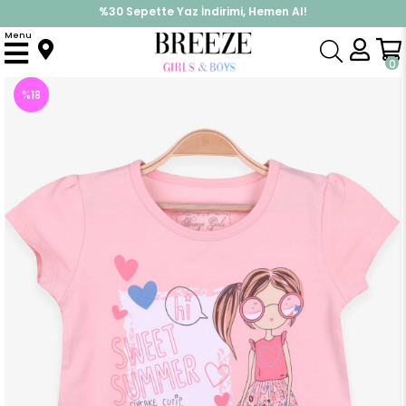
%30 Sepette Yaz İndirimi, Hemen Al!
İndirimlere ek %10 İndirimi Kap, Hemen Üye Ol!
Menu
Anasayfa
Kız Çocuk
Üst Giyim
Tişört
Kız Çocuk Tişört Baskılı Somon (3-4 Yaş)
0
%
18
İndirim