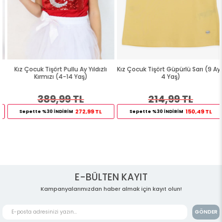
Kız Çocuk Tişört Pullu Ay Yıldızlı
Kız Çocuk Tişört Güpürlü Sarı (9 Ay-
Kırmızı (4-14 Yaş)
4 Yaş)
389,99 TL
214,99 TL
272,99 TL
150,49 TL
Sepette %30 İNDİRİM
Sepette %30 İNDİRİM
E-BÜLTEN KAYIT
Kampanyalarımızdan haber almak için kayıt olun!
GÖNDER