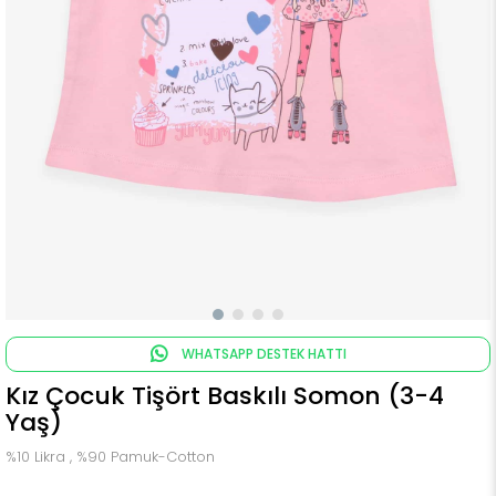
WHATSAPP DESTEK HATTI
Kız Çocuk Tişört Baskılı Somon (3-4
Yaş)
%10 Likra , %90 Pamuk-Cotton