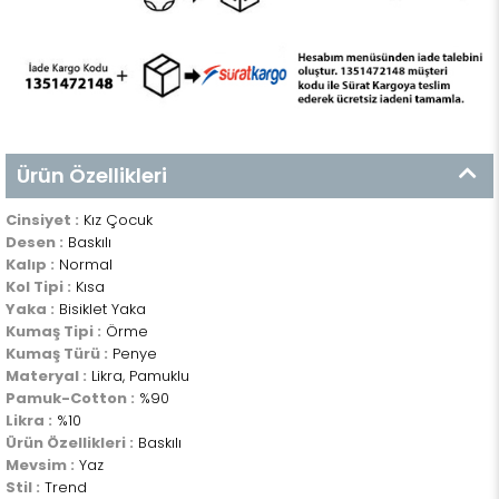
Ürün Özellikleri
Cinsiyet :
Kız Çocuk
Desen :
Baskılı
Kalıp :
Normal
Kol Tipi :
Kısa
Yaka :
Bisiklet Yaka
Kumaş Tipi :
Örme
Kumaş Türü :
Penye
Materyal :
Likra, Pamuklu
Pamuk-Cotton :
%90
Likra :
%10
Ürün Özellikleri :
Baskılı
Mevsim :
Yaz
Stil :
Trend