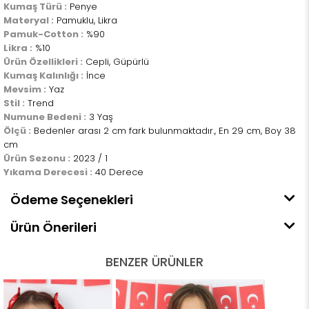
Kumaş Türü :
Penye
Materyal :
Pamuklu, Likra
Pamuk-Cotton :
%90
Likra :
%10
Ürün Özellikleri :
Cepli, Güpürlü
Kumaş Kalınlığı :
İnce
Mevsim :
Yaz
Stil :
Trend
Numune Bedeni :
3 Yaş
Ölçü :
Bedenler arası 2 cm fark bulunmaktadır., En 29 cm, Boy 38
cm
Ürün Sezonu :
2023 / 1
Yıkama Derecesi :
40 Derece
Ödeme Seçenekleri
Ürün Önerileri
BENZER ÜRÜNLER