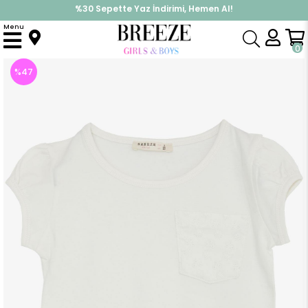
%30 Sepette Yaz İndirimi, Hemen Al!
İndirimlere ek %10 İndirimi Kap, Hemen Üye Ol!
Menu
Anasayfa
Kız Çocuk
Üst Giyim
Tişört
Kız Çocuk Tişört Cepli Güpürlü Ekru (5 Yaş)
0
%
47
İndirim