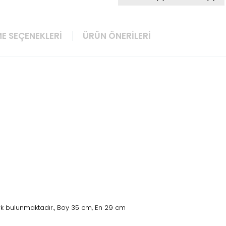
E SEÇENEKLERI
ÜRÜN ÖNERILERI
rk bulunmaktadır., Boy 35 cm, En 29 cm