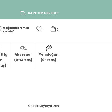
KARGOM NEREDE?
Mağazalarımız
0
Nerede?
& İç
Aksesuar
Yenidoğan
im
(0-14 Yaş)
(0-1 Yaş)
Yaş)
Önceki Sayfaya Dön