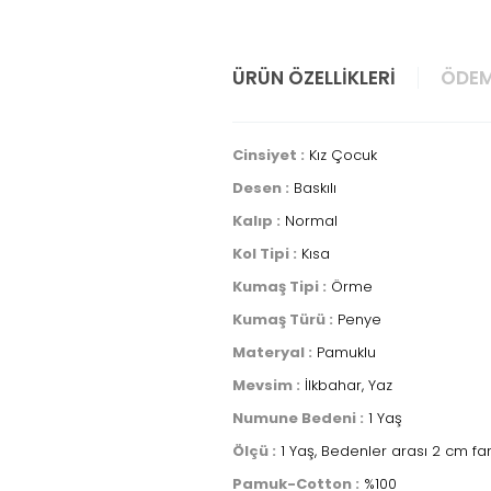
ÜRÜN ÖZELLIKLERI
ÖDEM
Cinsiyet :
Kız Çocuk
Desen :
Baskılı
Kalıp :
Normal
Kol Tipi :
Kısa
Kumaş Tipi :
Örme
Kumaş Türü :
Penye
Materyal :
Pamuklu
Mevsim :
İlkbahar, Yaz
Numune Bedeni :
1 Yaş
Ölçü :
1 Yaş, Bedenler arası 2 cm fa
Pamuk-Cotton :
%100