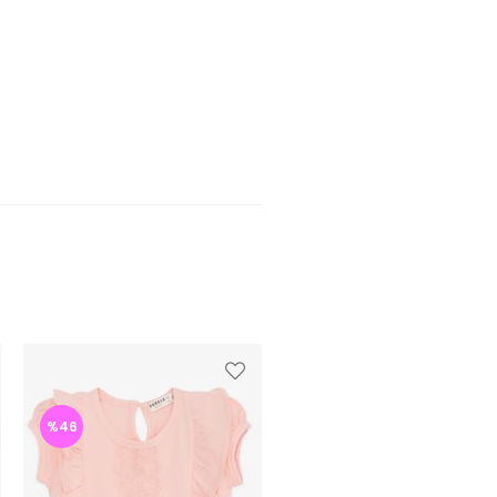
%46
%45