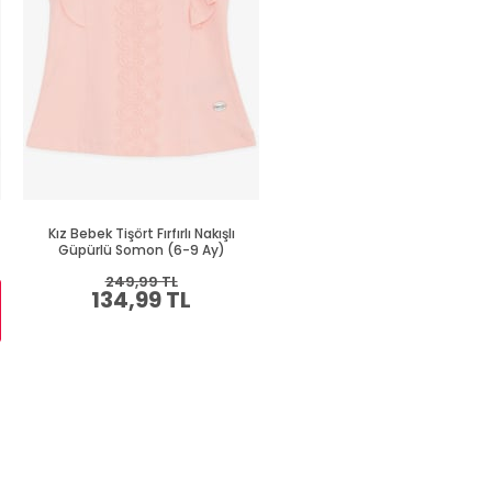
Kız Bebek Tişört Fırfırlı Nakışlı
Kız Bebek Tişört Kelebek Baskı
Güpürlü Somon (6-9 Ay)
Nakışlı Su Yeşili (9 Ay)
249,99 TL
289,99 TL
134,99 TL
159,99 TL