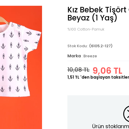
Kız Bebek Tişört
Beyaz (1 Yaş)
%100 Cotton-Pamuk
(6105.2-127)
Marka
:
Breeze
9,06 TL
10,08 TL
1,51 TL
'den başlayan taksitler
Ürün stoklarım