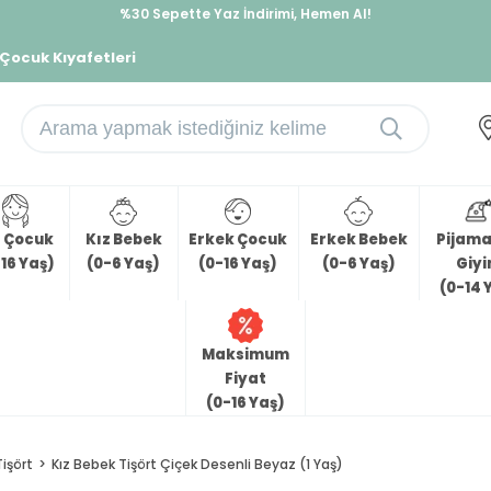
%30 Sepette Yaz İndirimi, Hemen Al!
İndirimlere ek %10 İndirimi Kap, Hemen Üye Ol!
 Çocuk Kıyafetleri
z Çocuk
Kız Bebek
Erkek Çocuk
Erkek Bebek
Pijama 
16 Yaş)
(0-6 Yaş)
(0-16 Yaş)
(0-6 Yaş)
Giy
(0-14 
Maksimum
Fiyat
(0-16 Yaş)
Tişört
Kız Bebek Tişört Çiçek Desenli Beyaz (1 Yaş)