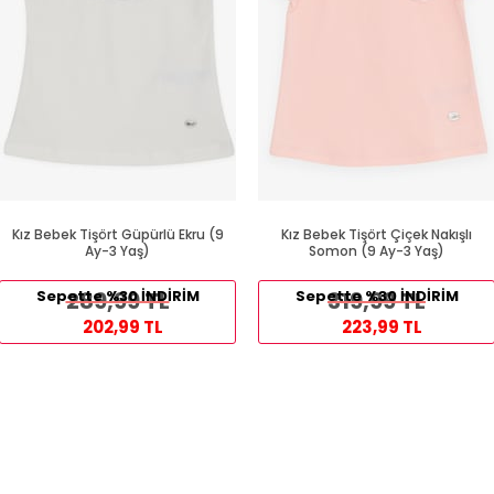
Kız Bebek Tişört Güpürlü Ekru (9
Kız Bebek Tişört Çiçek Nakışlı
Ay-3 Yaş)
Somon (9 Ay-3 Yaş)
Sepette %30 İNDİRİM
289,99 TL
Sepette %30 İNDİRİM
319,99 TL
202,99 TL
223,99 TL