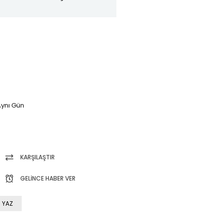
ynı Gün
KARŞILAŞTIR
GELINCE HABER VER
 YAZ