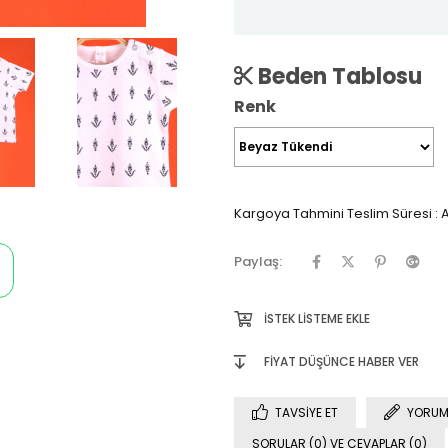
Beden Tablosu
Renk
Kargoya Tahmini Teslim Süresi
:
A
Paylaş:
İSTEK LISTEME EKLE
FIYAT DÜŞÜNCE HABER VER
TAVSIYE ET
YORUM
SORULAR (0) VE CEVAPLAR (0)