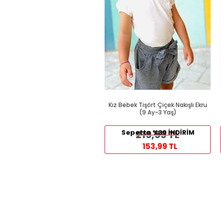
Kız Bebek Tişört Çiçek Nakışlı Ekru
(9 Ay-3 Yaş)
Sepette %30 İNDİRİM
219,99 TL
153,99 TL