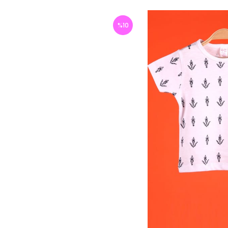
%
10
İndirim