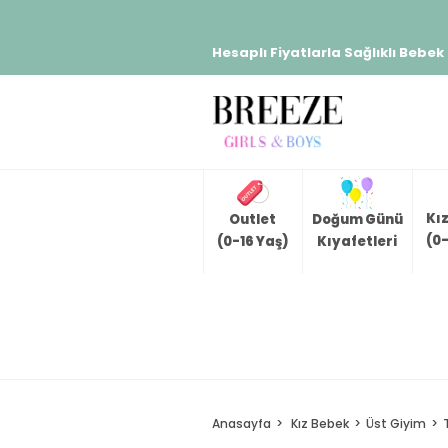
Hesaplı Fiyatlarla Sağlıklı Bebek
Kı
Outlet
Doğum Günü
(0-
(0-16 Yaş)
Kıyafetleri
Anasayfa
Kız Bebek
Üst Giyim