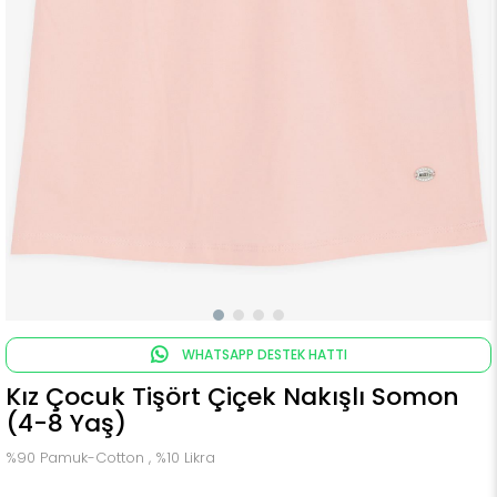
WHATSAPP DESTEK HATTI
Kız Çocuk Tişört Çiçek Nakışlı Somon
(4-8 Yaş)
%90 Pamuk-Cotton , %10 Likra