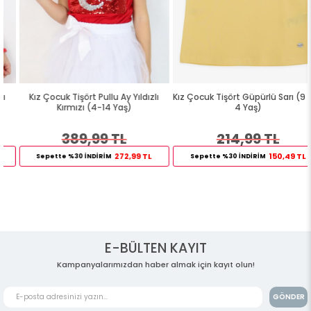
Kız Çocuk Tişört Pullu Ay Yıldızlı
Kız Çocuk Tişört Güpürlü Sarı (9 Ay-
Kırmızı (4-14 Yaş)
4 Yaş)
389,99 TL
214,99 TL
272,99 TL
150,49 TL
Sepette %30 İNDİRİM
Sepette %30 İNDİRİM
E-BÜLTEN KAYIT
Kampanyalarımızdan haber almak için kayıt olun!
GÖNDER