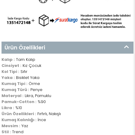
Ürün Özellikleri
Kalıp :
Tam Kalıp
Cinsiyet :
Kız Çocuk
Kol Tipi :
Sıfır
Yaka :
Bisiklet Yaka
Kumaş Tipi :
Örme
Kumaş Türü :
Penye
Materyal :
Likra, Pamuklu
Pamuk-Cotton :
%90
Likra :
%10
Ürün Özellikleri :
Fırfırlı, Nakışlı
Kumaş Kalınlığı :
İnce
Mevsim :
Yaz
Stil :
Trend