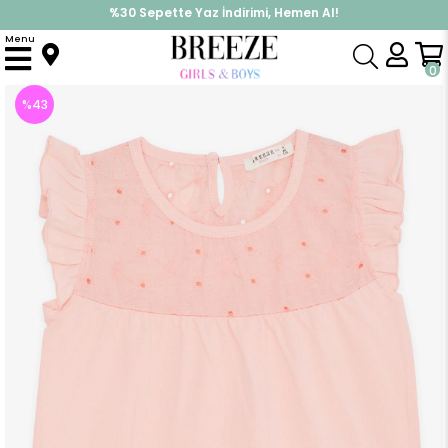
%30 Sepette Yaz İndirimi, Hemen Al!
İndirimlere ek %10 İndirimi Kap, Hemen Üye Ol!
Menu
Anasayfa
Kız Çocuk
Üst Giyim
Tişört
Kız Çocuk Tişört Çiçek Nakışlı Somon (4-8 Yaş)
0
%
43
İndirim