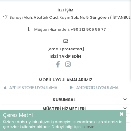
İLETİŞİM
Sanayi Mah. Atatürk Cad. Kayın Sok. No:5 Güngören / İSTANBUL
Müşteri Hizmetleri:
+90 212 505 55 77
[email protected]
BİZİ TAKİP EDİN
MOBİL UYGULAMALARIMIZ
Apple Store Uygulama
Android Uygulama
KURUMSAL
MÜŞTERİ HİZMETLERİ
Çerez Metni
ALIŞVERİŞ BİLGİLERİ
Sizlere daha iyi bir alışveriş deneyimi sunabilmek için sitemizde
©
breeze.com.tr - Tüm hakları saklıdır.
çerezler kullanılmaktadır. Detaylı bilgi için
tıklayın