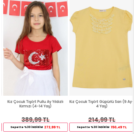
Kız Çocuk Tişört Pullu Ay Yıldızlı
Kız Çocuk Tişört Güpürlü Sarı (9 Ay-
Kırmızı (4-14 Yaş)
4 Yaş)
389,99 TL
214,99 TL
272,99 TL
150,49 TL
Sepette %30 İNDİRİM
Sepette %30 İNDİRİM