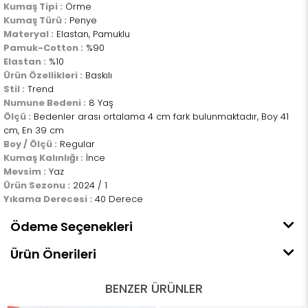
Kumaş Tipi :
Örme
Kumaş Türü :
Penye
Materyal :
Elastan, Pamuklu
Pamuk-Cotton :
%90
Elastan :
%10
Ürün Özellikleri :
Baskılı
Stil :
Trend
Numune Bedeni :
8 Yaş
Ölçü :
Bedenler arası ortalama 4 cm fark bulunmaktadır, Boy 41
cm, En 39 cm
Boy / Ölçü :
Regular
Kumaş Kalınlığı :
İnce
Mevsim :
Yaz
Ürün Sezonu :
2024 / 1
Yıkama Derecesi :
40 Derece
Ödeme Seçenekleri
Ürün Önerileri
BENZER ÜRÜNLER