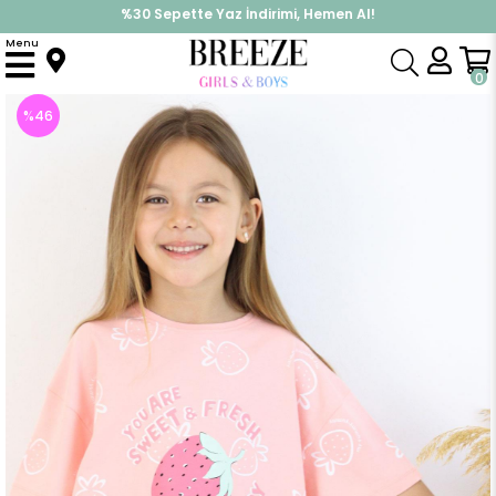
%30 Sepette Yaz İndirimi, Hemen Al!
İndirimlere ek %10 İndirimi Kap, Hemen Üye Ol!
Menu
Anasayfa
Kız Çocuk
Üst Giyim
Tişört
Kız Çocuk Tişört Crop Çilek & Yazı Baskılı Somon (8 Yaş)
0
%
46
İndirim