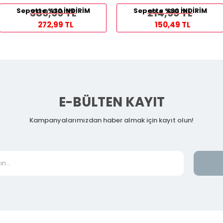
Sepette %30 İNDİRİM
389,99 TL
Sepette %30 İNDİRİM
214,99 TL
272,99 TL
150,49 TL
E-BÜLTEN KAYIT
Kampanyalarımızdan haber almak için kayıt olun!