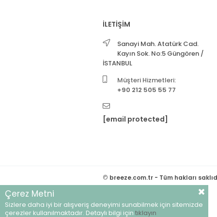
İLETİŞİM
Sanayi Mah. Atatürk Cad.
Kayın Sok. No:5 Güngören /
İSTANBUL
Müşteri Hizmetleri:
+90 212 505 55 77
[email protected]
©
breeze.com.tr - Tüm hakları saklıd
Çerez Metni
Sizlere daha iyi bir alışveriş deneyimi sunabilmek için sitemizde
çerezler kullanılmaktadır. Detaylı bilgi için
tıklayın