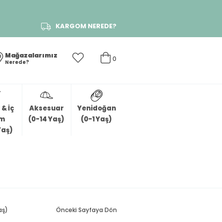
KARGOM NEREDE?
Mağazalarımız
0
Nerede?
& İç
Aksesuar
Yenidoğan
im
(0-14 Yaş)
(0-1 Yaş)
Yaş)
aş)
Önceki Sayfaya Dön