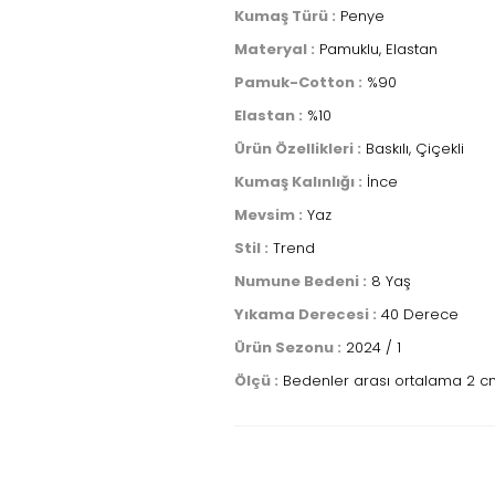
Kumaş Türü :
Penye
Materyal :
Pamuklu, Elastan
Pamuk-Cotton :
%90
Elastan :
%10
Ürün Özellikleri :
Baskılı, Çiçekli
Kumaş Kalınlığı :
İnce
Mevsim :
Yaz
Stil :
Trend
Numune Bedeni :
8 Yaş
Yıkama Derecesi :
40 Derece
Ürün Sezonu :
2024 / 1
Ölçü :
Bedenler arası ortalama 2 cm