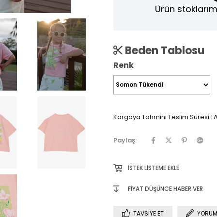
Ürün stoklarım
Beden Tablosu
Renk
Kargoya Tahmini Teslim Süresi
:
A
Paylaş:
İSTEK LISTEME EKLE
FIYAT DÜŞÜNCE HABER VER
TAVSIYE ET
YORUM