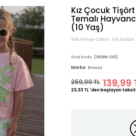
Kız Çocuk Tişör
Temalı Hayvancı
(10 Yaş)
%90 Pamuk-Cotton , %10 Elastan
(19289-120)
Marka
:
Breeze
139,99 
259,99 TL
23,33 TL
'den başlayan taksit