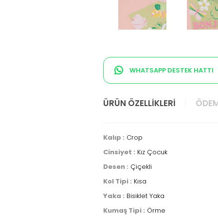
WHATSAPP DESTEK HATTI
ÜRÜN ÖZELLIKLERI
ÖDEM
Kalıp :
Crop
Cinsiyet :
Kız Çocuk
Desen :
Çiçekli
Kol Tipi :
Kısa
Yaka :
Bisiklet Yaka
Kumaş Tipi :
Örme