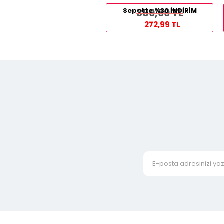
Sepette %30 İNDİRİM
389,99 TL
272,99 TL