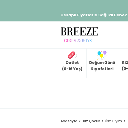
Hesaplı Fiyatlarla Sağlıklı Bebek
Kı
Outlet
Doğum Günü
(0-
(0-16 Yaş)
Kıyafetleri
Anasayfa
Kız Çocuk
Üst Giyim