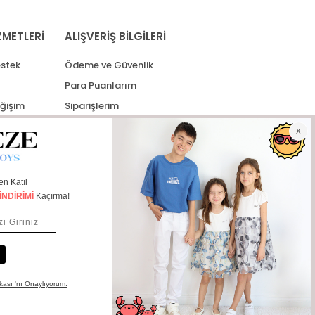
ZMETLERİ
ALIŞVERİŞ BİLGİLERİ
stek
Ödeme ve Güvenlik
Para Puanlarım
eğişim
Siparişlerim
lerim
Kargo Takip
İade Taleplerim