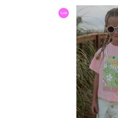
%
46
İndirim