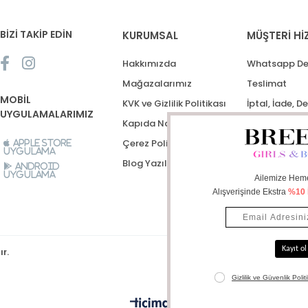
BİZİ TAKİP EDİN
KURUMSAL
MÜŞTERİ Hİ
Hakkımızda
Whatsapp De
Mağazalarımız
Teslimat
MOBİL
KVK ve Gizlilik Politikası
İptal, İade, D
UYGULAMALARIMIZ
Kapıda Nakit Ödeme
Destek Talep
Çerez Politikası
Apple Store
Uygulama
Blog Yazıları
Android
Uygulama
ır.