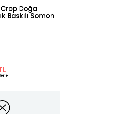
t Crop Doğa
k Baskılı Somon
TL
lerle