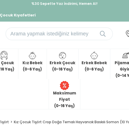
%30 Sepette Yaz İndirimi, Hemen Al!
İndirimlere ek %10 İndirimi Kap, Hemen Üye Ol!
 Çocuk Kıyafetleri
z Çocuk
Kız Bebek
Erkek Çocuk
Erkek Bebek
Pijama 
16 Yaş)
(0-6 Yaş)
(0-16 Yaş)
(0-6 Yaş)
Giy
(0-14 
Maksimum
Fiyat
(0-16 Yaş)
Tişört
Kız Çocuk Tişört Crop Doğa Temalı Hayvancık Baskılı Somon (10 Y