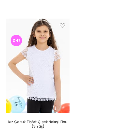
%47
Kız Çocuk Tişört Çiçek Nakışlı Ekru
(9 Yaş)