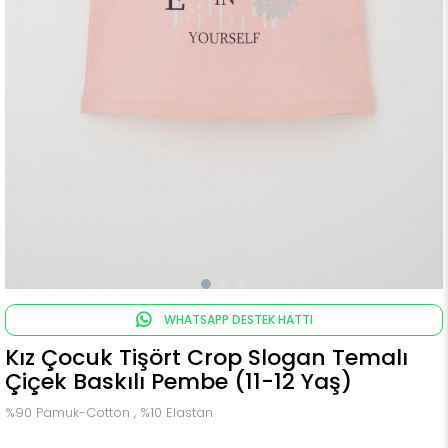
WHATSAPP DESTEK HATTI
Kız Çocuk Tişört Crop Slogan Temalı
Çiçek Baskılı Pembe (11-12 Yaş)
%90 Pamuk-Cotton , %10 Elastan