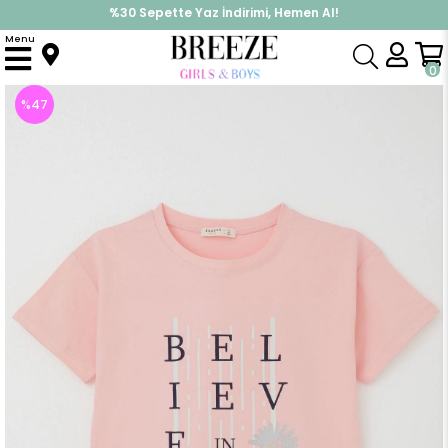
%30 Sepette Yaz İndirimi, Hemen Al!
İndirimlere ek %10 İndirimi Kap, Hemen Üye Ol!
Menu
Anasayfa
Kız Çocuk
Üst Giyim
Tişört
Kız Çocuk Tişört Crop Slogan Temalı Çiçek Baskılı Pembe (11-12 Yaş)
0
%
47
İndirim