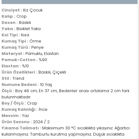
Cinsiyet :
Kız Çocuk
Kalıp :
Crop
Desen :
Baskılı
Yaka :
Bisiklet Yaka
Kol Tipi :
Kısa
Kumaş Tipi :
Örme
Kumaş Türü :
Penye
Materyal :
Pamuklu, Elastan
Pamuk-Cotton :
%90
Elastan :
%10
Ürün Özellikleri :
Baskılı, Çiçekli
Stil :
Trend
Numune Bedeni :
10 Yaş
Ölçü :
Boy 46 cm, En 37 cm, Bedenler arası ortalama 2 cm fark
bulunmaktadır
Boy / Ölçü :
Crop
Kumaş Kalınlığı :
İnce
Mevsim :
Yaz
Ürün Sezonu :
2024 / 2
Yıkama Talimatı :
Maksimum 30 °C sıcaklıkta yıkayınız. Ağartıcı
kullanmayınız. Tamburlu kurutma yapmayınız. Düşük sıcaklıkta