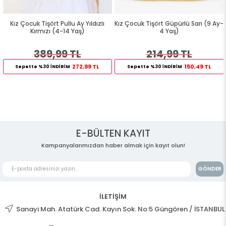
Kız Çocuk Tişört Pullu Ay Yıldızlı
Kız Çocuk Tişört Güpürlü Sarı (9 Ay-
Kırmızı (4-14 Yaş)
4 Yaş)
389,99 TL
214,99 TL
272,99 TL
150,49 TL
Sepette %30 İNDİRİM
Sepette %30 İNDİRİM
E-BÜLTEN KAYIT
Kampanyalarımızdan haber almak için kayıt olun!
GÖNDER
İLETİŞİM
Sanayi Mah. Atatürk Cad. Kayın Sok. No:5 Güngören / İSTANBUL