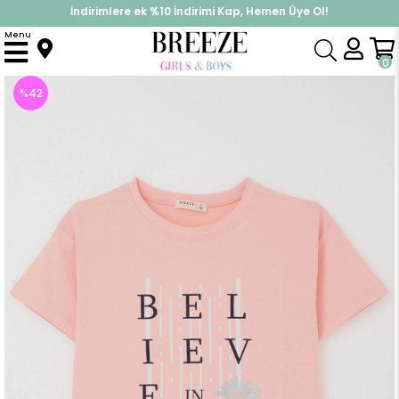
İndirimlere ek %10 İndirimi Kap, Hemen Üye Ol!
%30 Sepette Yaz İndirimi, Hemen Al!
Menu
Anasayfa
Kız Çocuk
Üst Giyim
Tişört
Kız Çocuk Tişört Crop Slogan Temalı Çiçek Baskılı Somon (9-12 Yaş)
0
%
42
İndirim