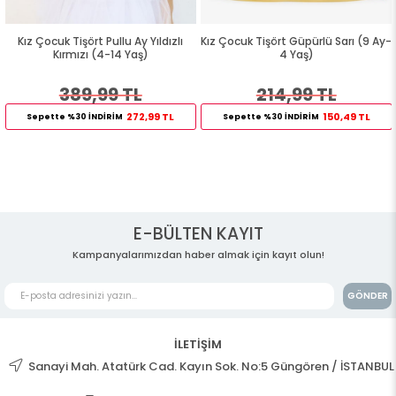
Kız Çocuk Tişört Pullu Ay Yıldızlı
Kız Çocuk Tişört Güpürlü Sarı (9 Ay-
Kırmızı (4-14 Yaş)
4 Yaş)
389,99 TL
214,99 TL
272,99 TL
150,49 TL
Sepette %30 İNDİRİM
Sepette %30 İNDİRİM
E-BÜLTEN KAYIT
Kampanyalarımızdan haber almak için kayıt olun!
GÖNDER
İLETİŞİM
Sanayi Mah. Atatürk Cad. Kayın Sok. No:5 Güngören / İSTANBUL