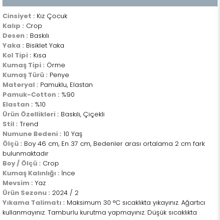
Cinsiyet :
Kız Çocuk
Kalıp :
Crop
Desen :
Baskılı
Yaka :
Bisiklet Yaka
Kol Tipi :
Kısa
Kumaş Tipi :
Örme
Kumaş Türü :
Penye
Materyal :
Pamuklu, Elastan
Pamuk-Cotton :
%90
Elastan :
%10
Ürün Özellikleri :
Baskılı, Çiçekli
Stil :
Trend
Numune Bedeni :
10 Yaş
Ölçü :
Boy 46 cm, En 37 cm, Bedenler arası ortalama 2 cm fark
bulunmaktadır
Boy / Ölçü :
Crop
Kumaş Kalınlığı :
İnce
Mevsim :
Yaz
Ürün Sezonu :
2024 / 2
Yıkama Talimatı :
Maksimum 30 °C sıcaklıkta yıkayınız. Ağartıcı
kullanmayınız. Tamburlu kurutma yapmayınız. Düşük sıcaklıkta