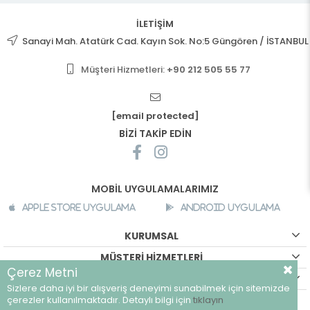
İLETİŞİM
Sanayi Mah. Atatürk Cad. Kayın Sok. No:5 Güngören / İSTANBUL
Müşteri Hizmetleri:
+90 212 505 55 77
[email protected]
BİZİ TAKİP EDİN
MOBİL UYGULAMALARIMIZ
Apple Store Uygulama
Android Uygulama
KURUMSAL
MÜŞTERİ HİZMETLERİ
Çerez Metni
ALIŞVERİŞ BİLGİLERİ
Sizlere daha iyi bir alışveriş deneyimi sunabilmek için sitemizde
©
breeze.com.tr - Tüm hakları saklıdır.
çerezler kullanılmaktadır. Detaylı bilgi için
tıklayın