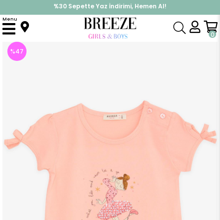
%30 Sepette Yaz İndirimi, Hemen Al!
İndirimlere ek %10 İndirimi Kap, Hemen Üye Ol!
Menu
Anasayfa
Kız Çocuk
Üst Giyim
Tişört
Kız Çocuk Tişört Dansçı Kız Baskılı Pullu Somon (3 Yaş)
0
%
47
İndirim