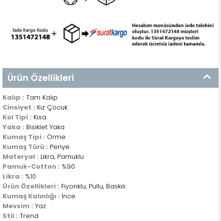
Ürün Özellikleri
Kalıp :
Tam Kalıp
Cinsiyet :
Kız Çocuk
Kol Tipi :
Kısa
Yaka :
Bisiklet Yaka
Kumaş Tipi :
Örme
Kumaş Türü :
Penye
Materyal :
Likra, Pamuklu
Pamuk-Cotton :
%90
Likra :
%10
Ürün Özellikleri :
Fiyonklu, Pullu, Baskılı
Kumaş Kalınlığı :
İnce
Mevsim :
Yaz
Stil :
Trend