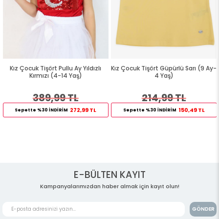
Kız Çocuk Tişört Pullu Ay Yıldızlı
Kız Çocuk Tişört Güpürlü Sarı (9 Ay-
Kırmızı (4-14 Yaş)
4 Yaş)
389,99 TL
214,99 TL
272,99 TL
150,49 TL
Sepette %30 İNDİRİM
Sepette %30 İNDİRİM
E-BÜLTEN KAYIT
Kampanyalarımızdan haber almak için kayıt olun!
GÖNDER