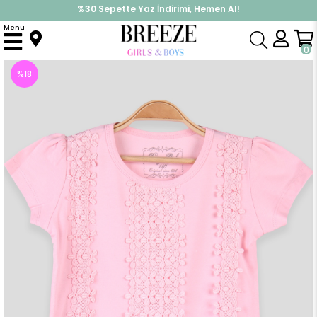
%30 Sepette Yaz İndirimi, Hemen Al!
İndirimlere ek %10 İndirimi Kap, Hemen Üye Ol!
Menu
Anasayfa
Kız Çocuk
Üst Giyim
Tişört
Kız Çocuk Tişört Dantelli Pembe (5 Yaş)
0
%
18
İndirim