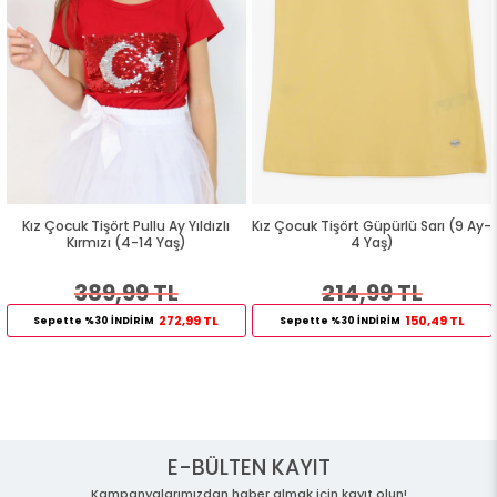
Kız Çocuk Tişört Pullu Ay Yıldızlı
Kız Çocuk Tişört Güpürlü Sarı (9 Ay-
Kırmızı (4-14 Yaş)
4 Yaş)
389,99 TL
214,99 TL
272,99 TL
150,49 TL
Sepette %30 İNDİRİM
Sepette %30 İNDİRİM
E-BÜLTEN KAYIT
Kampanyalarımızdan haber almak için kayıt olun!