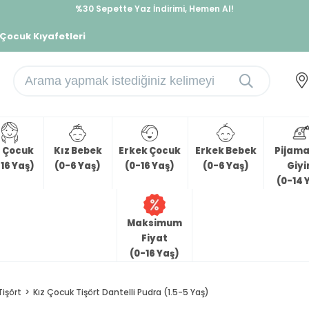
%30 Sepette Yaz İndirimi, Hemen Al!
İndirimlere ek %10 İndirimi Kap, Hemen Üye Ol!
 Çocuk Kıyafetleri
z Çocuk
Kız Bebek
Erkek Çocuk
Erkek Bebek
Pijama 
16 Yaş)
(0-6 Yaş)
(0-16 Yaş)
(0-6 Yaş)
Giy
(0-14 
Maksimum
Fiyat
(0-16 Yaş)
Tişört
Kız Çocuk Tişört Dantelli Pudra (1.5-5 Yaş)