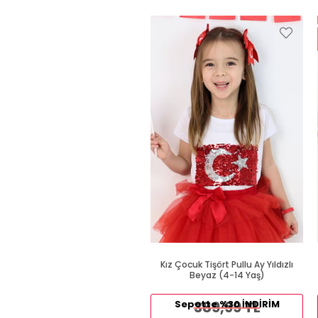
Kız Çocuk Tişört Pullu Ay Yıldızlı
Beyaz (4-14 Yaş)
Sepette %30 İNDİRİM
389,99 TL