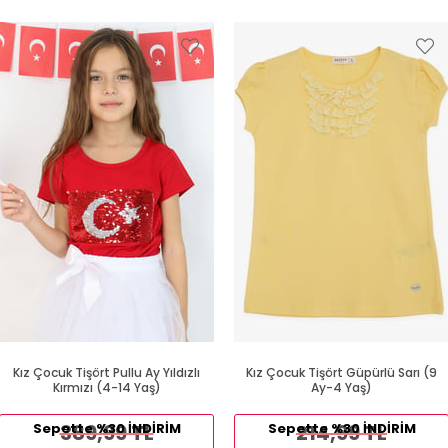
Kız Çocuk Tişört Pullu Ay Yıldızlı
Kız Çocuk Tişört Güpürlü Sarı (9
Kırmızı (4-14 Yaş)
Ay-4 Yaş)
Sepette %30 İNDİRİM
389,99 TL
Sepette %30 İNDİRİM
214,99 TL