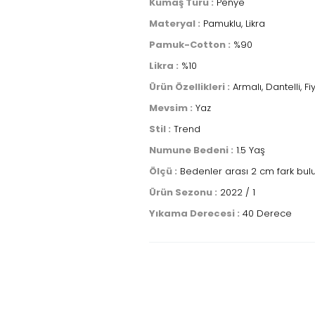
Kumaş Türü :
Penye
Materyal :
Pamuklu, Likra
Pamuk-Cotton :
%90
Likra :
%10
Ürün Özellikleri :
Armalı, Dantelli, Fi
Mevsim :
Yaz
Stil :
Trend
Numune Bedeni :
1.5 Yaş
Ölçü :
Bedenler arası 2 cm fark bul
Ürün Sezonu :
2022 / 1
Yıkama Derecesi :
40 Derece