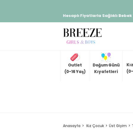
Hesaplı Fiyatlarla Sağlıklı Bebek
Kı
Outlet
Doğum Günü
(0-
(0-16 Yaş)
Kıyafetleri
Anasayfa
Kız Çocuk
Üst Giyim