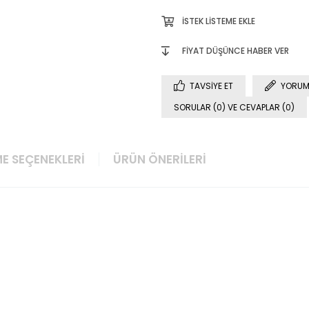
İSTEK LISTEME EKLE
FIYAT DÜŞÜNCE HABER VER
TAVSIYE ET
YORUM
SORULAR (0) VE CEVAPLAR (0)
E SEÇENEKLERI
ÜRÜN ÖNERILERI