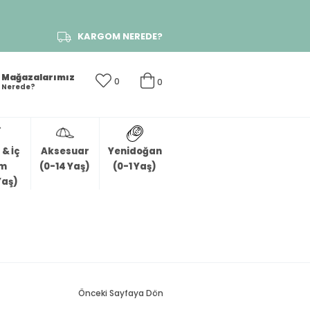
KARGOM NEREDE?
Mağazalarımız
0
0
Nerede?
& İç
Aksesuar
Yenidoğan
im
(0-14 Yaş)
(0-1 Yaş)
Yaş)
Önceki Sayfaya Dön