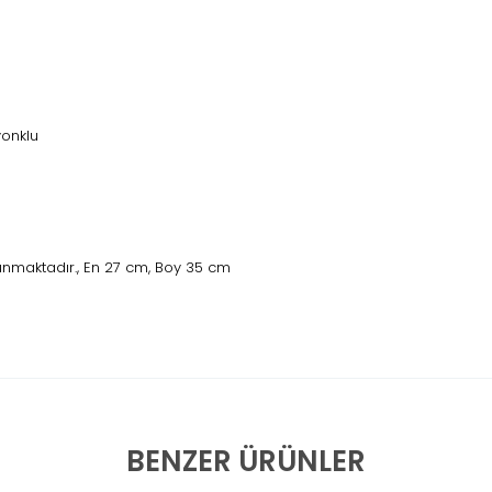
yonklu
unmaktadır., En 27 cm, Boy 35 cm
BENZER ÜRÜNLER