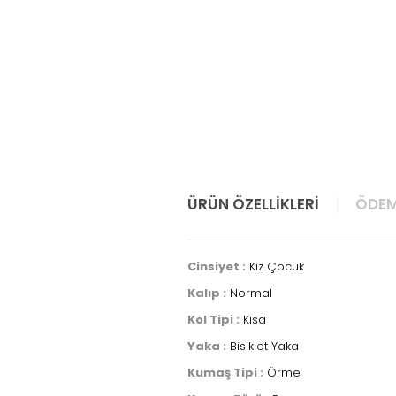
ÜRÜN ÖZELLIKLERI
ÖDEM
Cinsiyet :
Kız Çocuk
Kalıp :
Normal
Kol Tipi :
Kısa
Yaka :
Bisiklet Yaka
Kumaş Tipi :
Örme