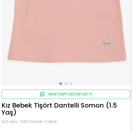
WHATSAPP DESTEK HATTI
Kız Bebek Tişört Dantelli Somon (1.5
Yaş)
%10 Likra , %90 Pamuk-Cotton