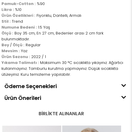
Pamuk-Cotton :
%90
Likra :
%10
Ürün Özellikleri :
Fiyonklu, Dantelli, Armalı
Stil :
Trend
Numune Bedeni :
1.5 Yaş
Ölçü :
Boy 35 cm, En 27 cm, Bedenler arası 2 cm fark
bulunmaktadır.
Boy / Ölçü :
Regular
Mevsim :
Yaz
Ürün Sezonu :
2022 / 1
Yıkama Talimatı :
Maksimum 30 °C sıcaklıkta yıkayınız. Ağartıcı
kullanmayınız. Tamburlu kurutma yapmayınız. Düşük sıcaklıkta
ütüleyiniz. Kuru temizleme yapılabilir.
Ödeme Seçenekleri
Ürün Önerileri