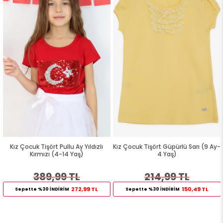
Kız Çocuk Tişört Pullu Ay Yıldızlı
Kız Çocuk Tişört Güpürlü Sarı (9 Ay-
Kırmızı (4-14 Yaş)
4 Yaş)
389,99 TL
214,99 TL
272,99 TL
150,49 TL
Sepette %30 İNDİRİM
Sepette %30 İNDİRİM