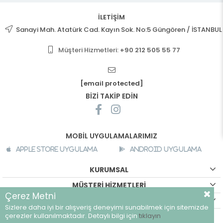
İLETİŞİM
Sanayi Mah. Atatürk Cad. Kayın Sok. No:5 Güngören / İSTANBUL
Müşteri Hizmetleri:
+90 212 505 55 77
[email protected]
BİZİ TAKİP EDİN
MOBİL UYGULAMALARIMIZ
Apple Store Uygulama
Android Uygulama
KURUMSAL
MÜŞTERİ HİZMETLERİ
Çerez Metni
ALIŞVERİŞ BİLGİLERİ
Sizlere daha iyi bir alışveriş deneyimi sunabilmek için sitemizde
©
breeze.com.tr - Tüm hakları saklıdır.
çerezler kullanılmaktadır. Detaylı bilgi için
tıklayın