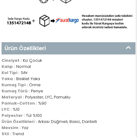
Ürün Özellikleri
Cinsiyet :
Kız Çocuk
Kalıp :
Normal
Kol Tipi :
Sıfır
Yaka :
Bisiklet Yaka
Kumaş Tipi :
Örme
Kumaş Türü :
Penye
Materyal :
Polyester, LYC, Pamuklu
Pamuk-Cotton :
%90
LYC :
%10
Polyester :
Tül %100
Ürün Özellikleri :
Arkası Düğmeli, Basic, Dantelli
Mevsim :
Yaz
Stil :
Trend