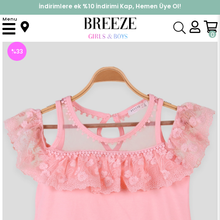
İndirimlere ek %10 İndirimi Kap, Hemen Üye Ol!
%30 Sepette Yaz İndirimi, Hemen Al!
Menu
Anasayfa
Kız Çocuk
Üst Giyim
Tişört
Kız Çocuk Tişört Dantelli Tüllü Somon (9 Yaş)
0
%
33
İndirim