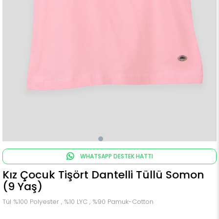
WHATSAPP DESTEK HATTI
Kız Çocuk Tişört Dantelli Tüllü Somon
(9 Yaş)
Tül %100 Polyester , %10 LYC , %90 Pamuk-Cotton