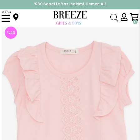
%30 Sepette Yaz İndirimi, Hemen Al!
İndirimlere ek %10 İndirimi Kap, Hemen Üye Ol!
Menu
Anasayfa
Kız Çocuk
Üst Giyim
Tişört
Kız Çocuk Tişört Fırfırlı Güpür Nakışlı Pembe (3-6 Yaş)
0
%
43
İndirim