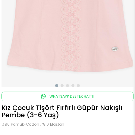
WHATSAPP DESTEK HATTI
Kız Çocuk Tişört Fırfırlı Güpür Nakışlı
Pembe (3-6 Yaş)
%90 Pamuk-Cotton , %10 Elastan