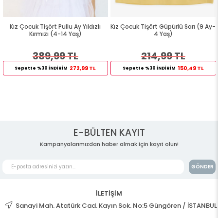
Kız Çocuk Tişört Pullu Ay Yıldızlı
Kız Çocuk Tişört Güpürlü Sarı (9 Ay-
Kırmızı (4-14 Yaş)
4 Yaş)
389,99 TL
214,99 TL
272,99 TL
150,49 TL
Sepette %30 İNDİRİM
Sepette %30 İNDİRİM
E-BÜLTEN KAYIT
Kampanyalarımızdan haber almak için kayıt olun!
GÖNDER
İLETİŞİM
Sanayi Mah. Atatürk Cad. Kayın Sok. No:5 Güngören / İSTANBUL