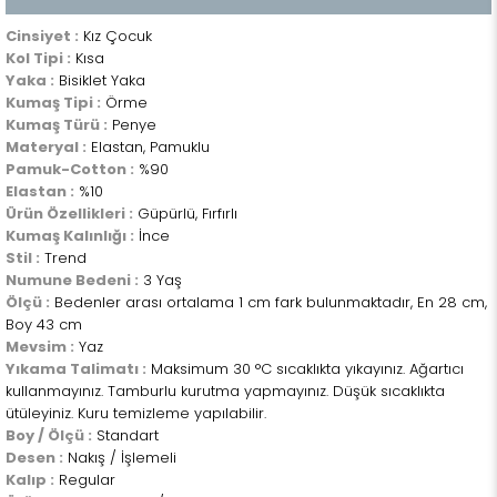
Cinsiyet :
Kız Çocuk
Kol Tipi :
Kısa
Yaka :
Bisiklet Yaka
Kumaş Tipi :
Örme
Kumaş Türü :
Penye
Materyal :
Elastan, Pamuklu
Pamuk-Cotton :
%90
Elastan :
%10
Ürün Özellikleri :
Güpürlü, Fırfırlı
Kumaş Kalınlığı :
İnce
Stil :
Trend
Numune Bedeni :
3 Yaş
Ölçü :
Bedenler arası ortalama 1 cm fark bulunmaktadır, En 28 cm,
Boy 43 cm
Mevsim :
Yaz
Yıkama Talimatı :
Maksimum 30 °C sıcaklıkta yıkayınız. Ağartıcı
kullanmayınız. Tamburlu kurutma yapmayınız. Düşük sıcaklıkta
ütüleyiniz. Kuru temizleme yapılabilir.
Boy / Ölçü :
Standart
Desen :
Nakış / İşlemeli
Kalıp :
Regular