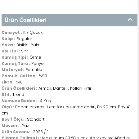
Ürün Özellikleri
Cinsiyet :
Kız Çocuk
Kalıp :
Regular
Yaka :
Bisiklet Yaka
Kol Tipi :
Sıfır
Kumaş Tipi :
Örme
Kumaş Türü :
Penye
Materyal :
Pamuklu
Pamuk-Cotton :
%90
Likra :
%10
Ürün Özellikleri :
Armalı, Dantelli, Kolları Fırfırlı
Stil :
Trend
Numune Bedeni :
4 Yaş
Ölçü :
Bedenler arası 1 cm fark bulunmaktadır., En 29 cm, Boy 41
cm
Boy / Ölçü :
Standart
Mevsim :
Yaz
Ürün Sezonu :
2023 / 1
Yıkama Talimatı :
Maksimum 30 °C sıcaklıkta yıkayınız. Ağartıcı