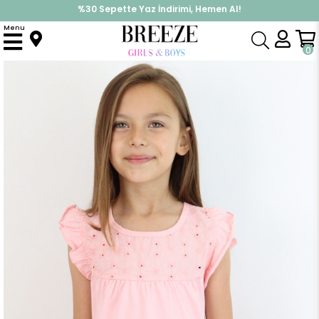
İndirimlere ek %10 İndirimi Kap, Hemen Üye Ol!
Menu
Anasayfa
Kız Çocuk
Üst Giyim
Tişört
Kız Çocuk Tişört Fırfırlı Nakışlı Pembe (4-8 Yaş)
0