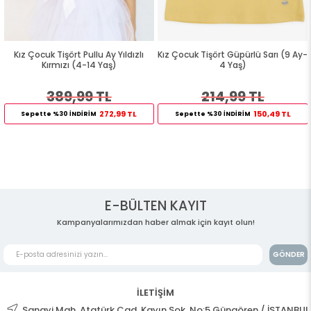
Kız Çocuk Tişört Pullu Ay Yıldızlı
Kız Çocuk Tişört Güpürlü Sarı (9 Ay-
Kırmızı (4-14 Yaş)
4 Yaş)
389,99 TL
214,99 TL
272,99 TL
150,49 TL
Sepette %30 İNDİRİM
Sepette %30 İNDİRİM
E-BÜLTEN KAYIT
Kampanyalarımızdan haber almak için kayıt olun!
GÖNDER
İLETİŞİM
Sanayi Mah. Atatürk Cad. Kayın Sok. No:5 Güngören / İSTANBUL