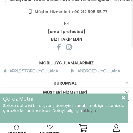
Müşteri Hizmetleri:
+90 212 505 55 77
[email protected]
BİZİ TAKİP EDİN
MOBİL UYGULAMALARIMIZ
Apple Store Uygulama
Android Uygulama
KURUMSAL
MÜŞTERİ HİZMETLERİ
Çerez Metni
ALIŞVERİŞ BİLGİLERİ
Sizlere daha iyi bir alışveriş deneyimi sunabilmek için sitemizde
©
breeze.com.tr - Tüm hakları saklıdır.
çerezler kullanılmaktadır. Detaylı bilgi için
tıklayın