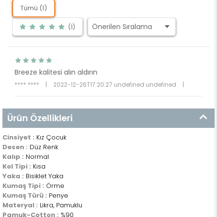
Tümü (1)
(1)
Breeze kalitesi alın aldırın
**** ****
|
2022-12-26T17:20:27 undefined undefined
|
Ürün Özellikleri
Cinsiyet :
Kız Çocuk
Desen :
Düz Renk
Kalıp :
Normal
Kol Tipi :
Kısa
Yaka :
Bisiklet Yaka
Kumaş Tipi :
Örme
Kumaş Türü :
Penye
Materyal :
Likra, Pamuklu
Pamuk-Cotton :
%90