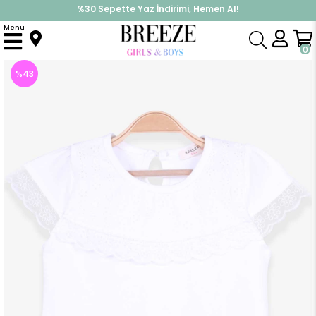
%30 Sepette Yaz İndirimi, Hemen Al!
İndirimlere ek %10 İndirimi Kap, Hemen Üye Ol!
Menu
Anasayfa
Kız Çocuk
Üst Giyim
Tişört
Kız Çocuk Tişört Fisto Detaylı Ekru (3 Yaş)
0
%
43
İndirim