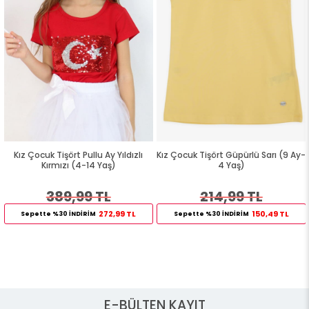
Kız Çocuk Tişört Pullu Ay Yıldızlı
Kız Çocuk Tişört Güpürlü Sarı (9 Ay-
Kırmızı (4-14 Yaş)
4 Yaş)
389,99 TL
214,99 TL
272,99 TL
150,49 TL
Sepette %30 İNDİRİM
Sepette %30 İNDİRİM
E-BÜLTEN KAYIT