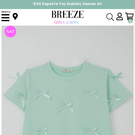
İndirimlere ek %10 İndirimi Kap, Hemen Üye Ol!
Menu
Anasayfa
Kız Çocuk
Üst Giyim
Tişört
Kız Çocuk Tişört Fiyonk Aksesuar Detaylı Su Yeşili (10 Yaş)
0
%
47
İndirim