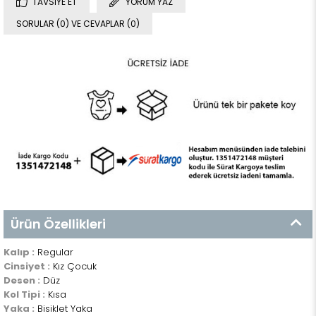
TAVSIYE ET
YORUM YAZ
SORULAR (0) VE CEVAPLAR (0)
Ürün Özellikleri
Kalıp :
Regular
Cinsiyet :
Kız Çocuk
Desen :
Düz
Kol Tipi :
Kısa
Yaka :
Bisiklet Yaka