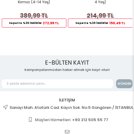
Kırmızı (4-14 Yaş)
4 Yaş)
389,99 TL
214,99 TL
272,99 TL
150,49 TL
Sepette %30 İNDİRİM
Sepette %30 İNDİRİM
E-BÜLTEN KAYIT
Kampanyalarımızdan haber almak için kayıt olun!
GÖNDER
İLETİŞİM
Sanayi Mah. Atatürk Cad. Kayın Sok. No:5 Güngören / İSTANBUL
Müşteri Hizmetleri:
+90 212 505 55 77