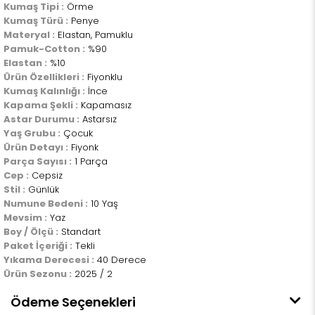
Kumaş Tipi :
Örme
Kumaş Türü :
Penye
Materyal :
Elastan, Pamuklu
Pamuk-Cotton :
%90
Elastan :
%10
Ürün Özellikleri :
Fiyonklu
Kumaş Kalınlığı :
İnce
Kapama Şekli :
Kapamasız
Astar Durumu :
Astarsız
Yaş Grubu :
Çocuk
Ürün Detayı :
Fiyonk
Parça Sayısı :
1 Parça
Cep :
Cepsiz
Stil :
Günlük
Numune Bedeni :
10 Yaş
Mevsim :
Yaz
Boy / Ölçü :
Standart
Paket İçeriği :
Tekli
Yıkama Derecesi :
40 Derece
Ürün Sezonu :
2025 / 2
Ödeme Seçenekleri