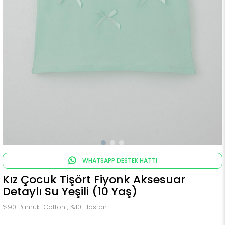
WHATSAPP DESTEK HATTI
Kız Çocuk Tişört Fiyonk Aksesuar
Detaylı Su Yeşili (10 Yaş)
%90 Pamuk-Cotton , %10 Elastan