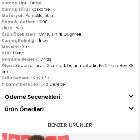
Kumaş Tipi :
Örme
Kumaş Türü :
Kaşkorse
Materyal :
Pamuklu, Likra
Pamuk-Cotton :
%90
Likra :
%10
Ürün Özellikleri :
Omzu Fırfırlı, Düğmeli
Kumaş Kalınlığı :
İnce
Mevsim :
Yaz
Stil :
Trend
Numune Bedeni :
3 Yaş
Ölçü :
Bedenler arası 2 cm fark bulunmaktadır., En 24 cm, Boy 38
cm
Ürün Sezonu :
2023 / 1
Yıkama Derecesi :
40 Derece
Ödeme Seçenekleri
Ürün Önerileri
BENZER ÜRÜNLER