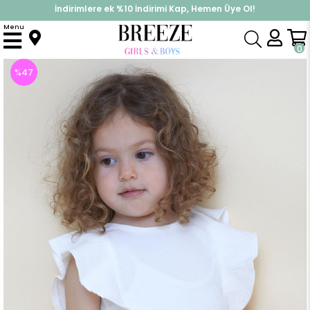
İndirimlere ek %10 İndirimi Kap, Hemen Üye Ol!
%30 Sepette Yaz İndirimi, Hemen Al!
Menu
Anasayfa
Kız Çocuk
Üst Giyim
Tişört
Kız Bebek Tişört Frfırlı Arkası Düğmeli Ekru (2 Yaş)
0
%
47
İndirim