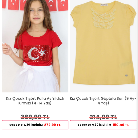
Kız Çocuk Tişört Pullu Ay Yıldızlı
Kız Çocuk Tişört Güpürlü Sarı (9 Ay-
Kırmızı (4-14 Yaş)
4 Yaş)
389,99 TL
214,99 TL
272,99 TL
150,49 TL
Sepette %30 İNDİRİM
Sepette %30 İNDİRİM