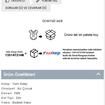
TAVSIYE ET
YORUM YAZ
SORULAR (0) VE CEVAPLAR (0)
Ürün Özellikleri
Kalıp :
Tam Kalıp
Cinsiyet :
Kız Çocuk
Desen :
Fitilli
Kol Tipi :
Sıfır
Yaka :
Bisiklet Yaka