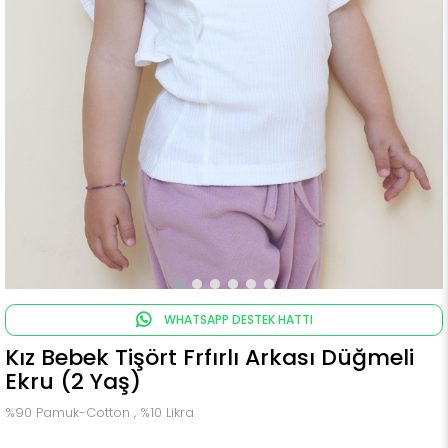
WHATSAPP DESTEK HATTI
Kız Bebek Tişört Frfırlı Arkası Düğmeli
Ekru (2 Yaş)
%90 Pamuk-Cotton , %10 Likra