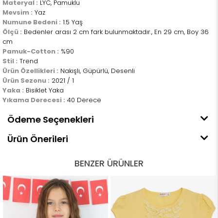
Materyal :
LYC, Pamuklu
Mevsim :
Yaz
Numune Bedeni :
1.5 Yaş
Ölçü :
Bedenler arası 2 cm fark bulunmaktadır., En 29 cm, Boy 36
cm
Pamuk-Cotton :
%90
Stil :
Trend
Ürün Özellikleri :
Nakışlı, Güpürlü, Desenli
Ürün Sezonu :
2021 / 1
Yaka :
Bisiklet Yaka
Yıkama Derecesi :
40 Derece
Ödeme Seçenekleri
Ürün Önerileri
BENZER ÜRÜNLER