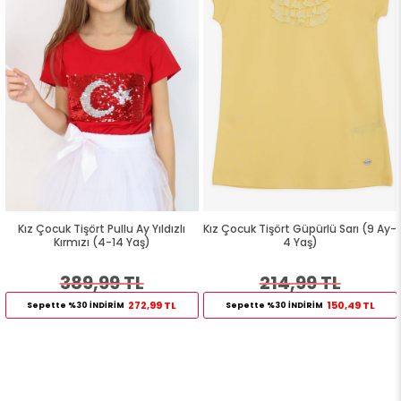
Kız Çocuk Tişört Pullu Ay Yıldızlı
Kız Çocuk Tişört Güpürlü Sarı (9 Ay-
Kırmızı (4-14 Yaş)
4 Yaş)
389,99 TL
214,99 TL
272,99 TL
150,49 TL
Sepette %30 İNDİRİM
Sepette %30 İNDİRİM