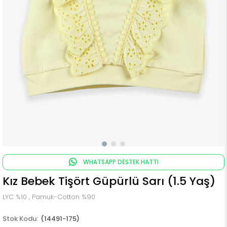
WHATSAPP DESTEK HATTI
Kız Bebek Tişört Güpürlü Sarı (1.5 Yaş)
LYC %10 , Pamuk-Cotton %90
(14491-175)