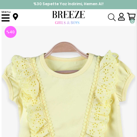
%30 Sepette Yaz İndirimi, Hemen Al!
İndirimlere ek %10 İndirimi Kap, Hemen Üye Ol!
Menu
Anasayfa
Kız Çocuk
Üst Giyim
Tişört
Kız Bebek Tişört Güpürlü Sarı (1.5 Yaş)
0
%
40
İndirim