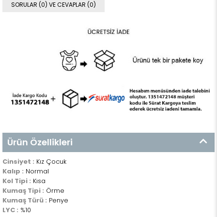
SORULAR (0) VE CEVAPLAR (0)
Ürün Özellikleri
Cinsiyet :
Kız Çocuk
Kalıp :
Normal
Kol Tipi :
Kısa
Kumaş Tipi :
Örme
Kumaş Türü :
Penye
LYC :
%10