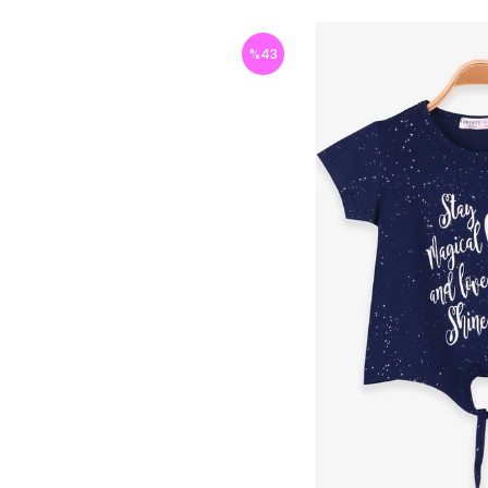
%
43
İndirim