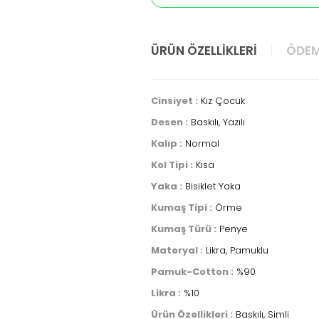
ÜRÜN ÖZELLIKLERI
ÖDEM
Cinsiyet :
Kız Çocuk
Desen :
Baskılı, Yazılı
Kalıp :
Normal
Kol Tipi :
Kısa
Yaka :
Bisiklet Yaka
Kumaş Tipi :
Örme
Kumaş Türü :
Penye
Materyal :
Likra, Pamuklu
Pamuk-Cotton :
%90
Likra :
%10
Ürün Özellikleri :
Baskılı, Simli