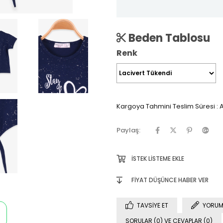
Beden Tablosu
Renk
Kargoya Tahmini Teslim Süresi
:
A
Paylaş:
İSTEK LISTEME EKLE
FIYAT DÜŞÜNCE HABER VER
TAVSIYE ET
YORUM
SORULAR (0) VE CEVAPLAR (0)