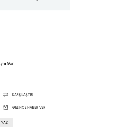
ynı Gün
KARŞILAŞTIR
GELINCE HABER VER
 YAZ