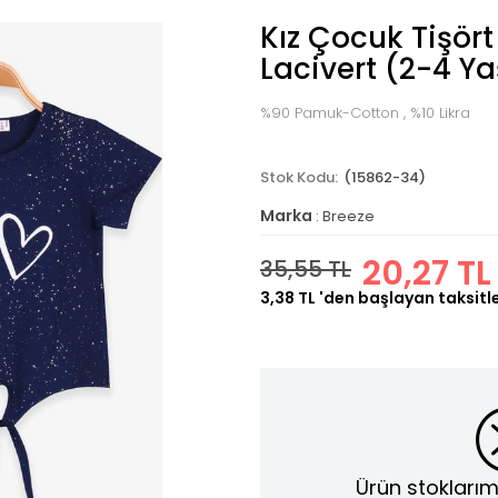
Kız Çocuk Tişört
Lacivert (2-4 Ya
%90 Pamuk-Cotton , %10 Likra
(15862-34)
Marka
:
Breeze
20,27 TL
35,55 TL
3,38 TL
'den başlayan taksitl
Ürün stoklarım