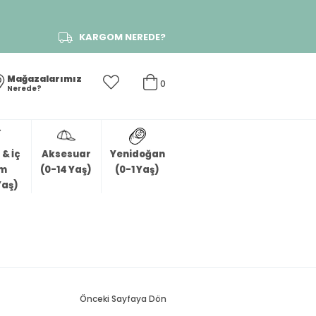
KARGOM NEREDE?
Mağazalarımız
0
Nerede?
& İç
Aksesuar
Yenidoğan
im
(0-14 Yaş)
(0-1 Yaş)
Yaş)
Önceki Sayfaya Dön