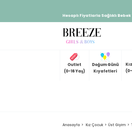
Hesaplı Fiyatlarla Sağlıklı Bebek
Kı
Outlet
Doğum Günü
(0-
(0-16 Yaş)
Kıyafetleri
Anasayfa
Kız Çocuk
Üst Giyim