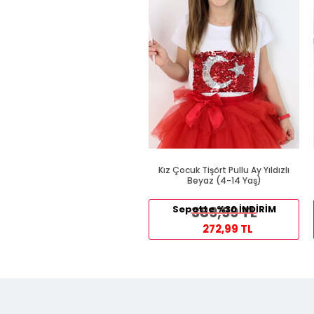
Kız Çocuk Tişört Pullu Ay Yıldızlı
Beyaz (4-14 Yaş)
Sepette %30 İNDİRİM
389,99 TL
272,99 TL