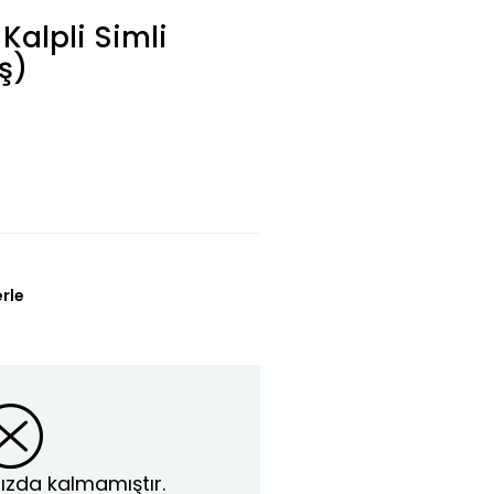
 Kalpli Simli
ş)
erle
ızda kalmamıştır.