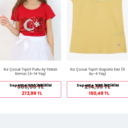
Kız Çocuk Tişört Pullu Ay Yıldızlı
Kız Çocuk Tişört Güpürlü Sarı (9
Kırmızı (4-14 Yaş)
Ay-4 Yaş)
Sepette %30 İNDİRİM
389,99 TL
Sepette %30 İNDİRİM
214,99 TL
272,99 TL
150,49 TL