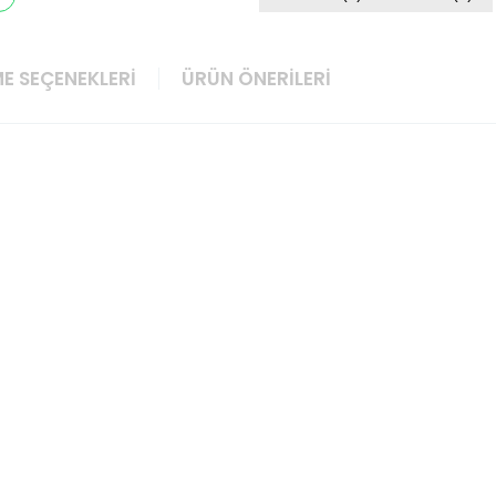
E SEÇENEKLERI
ÜRÜN ÖNERILERI