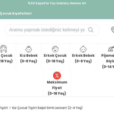
İndirimlere ek %10 İndirimi Kap, Hemen Üye Ol!
%30 Sepette Yaz İndirimi, Hemen Al!
 Çocuk Kıyafetleri
z Çocuk
Kız Bebek
Erkek Çocuk
Erkek Bebek
Pijama 
16 Yaş)
(0-6 Yaş)
(0-16 Yaş)
(0-6 Yaş)
Giy
(0-14 
Maksimum
Fiyat
(0-16 Yaş)
Tişört
Kız Çocuk Tişört Kalpli Simli Lacivert (2-4 Yaş)