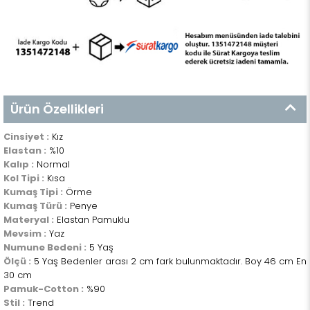
Ürün Özellikleri
Cinsiyet :
Kız
Elastan :
%10
Kalıp :
Normal
Kol Tipi :
Kısa
Kumaş Tipi :
Örme
Kumaş Türü :
Penye
Materyal :
Elastan Pamuklu
Mevsim :
Yaz
Numune Bedeni :
5 Yaş
Ölçü :
5 Yaş Bedenler arası 2 cm fark bulunmaktadır. Boy 46 cm En
30 cm
Pamuk-Cotton :
%90
Stil :
Trend