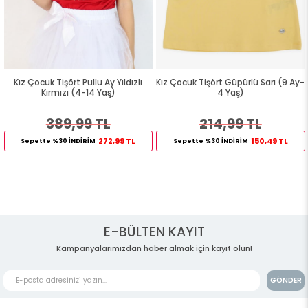
Kız Çocuk Tişört Pullu Ay Yıldızlı
Kız Çocuk Tişört Güpürlü Sarı (9 Ay-
K
Kırmızı (4-14 Yaş)
4 Yaş)
389,99 TL
214,99 TL
272,99 TL
150,49 TL
Sepette %30 İNDİRİM
Sepette %30 İNDİRİM
E-BÜLTEN KAYIT
Kampanyalarımızdan haber almak için kayıt olun!
GÖNDER