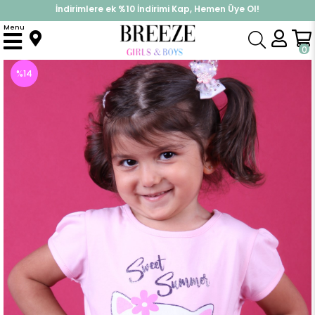
İndirimlere ek %10 İndirimi Kap, Hemen Üye Ol!
%30 Sepette Yaz İndirimi, Hemen Al!
Menu
Anasayfa
Kız Çocuk
Üst Giyim
Tişört
Kiz Çocuk Tisört Karpuzu Pullu Kedili Pembe (10 Yaş)
0
%
14
İndirim