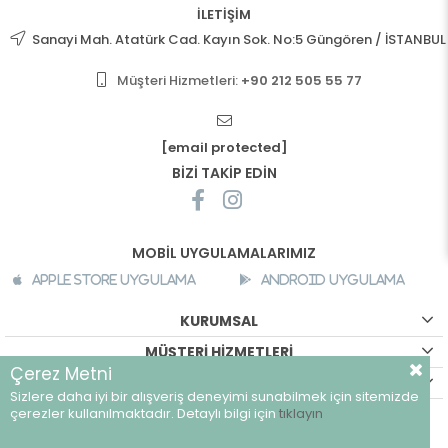
İLETİŞİM
Sanayi Mah. Atatürk Cad. Kayın Sok. No:5 Güngören / İSTANBUL
Müşteri Hizmetleri:
+90 212 505 55 77
[email protected]
BİZİ TAKİP EDİN
MOBİL UYGULAMALARIMIZ
Apple Store Uygulama
Android Uygulama
KURUMSAL
MÜŞTERİ HİZMETLERİ
Çerez Metni
ALIŞVERİŞ BİLGİLERİ
Sizlere daha iyi bir alışveriş deneyimi sunabilmek için sitemizde
©
breeze.com.tr - Tüm hakları saklıdır.
çerezler kullanılmaktadır. Detaylı bilgi için
tıklayın