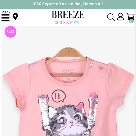
İndirimlere ek %10 İndirimi Kap, Hemen Üye Ol!
Menu
Anasayfa
Kız Çocuk
Üst Giyim
Tişört
Kız Çocuk Tişört Kedi Baskılı Somon (2-3 Yaş)
0
%
33
İndirim