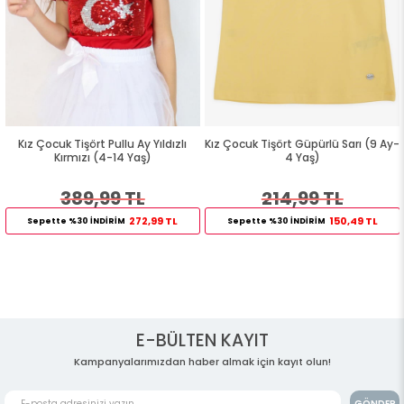
Kız Çocuk Tişört Pullu Ay Yıldızlı
Kız Çocuk Tişört Güpürlü Sarı (9 Ay-
Kırmızı (4-14 Yaş)
4 Yaş)
389,99 TL
214,99 TL
272,99 TL
150,49 TL
Sepette %30 İNDİRİM
Sepette %30 İNDİRİM
E-BÜLTEN KAYIT
Kampanyalarımızdan haber almak için kayıt olun!
GÖNDER