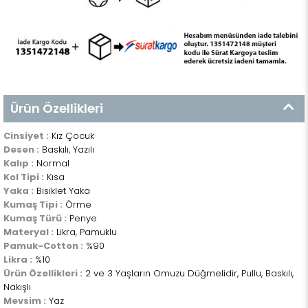
Ürün Özellikleri
Cinsiyet :
Kız Çocuk
Desen :
Baskılı, Yazılı
Kalıp :
Normal
Kol Tipi :
Kısa
Yaka :
Bisiklet Yaka
Kumaş Tipi :
Örme
Kumaş Türü :
Penye
Materyal :
Likra, Pamuklu
Pamuk-Cotton :
%90
Likra :
%10
Ürün Özellikleri :
2 ve 3 Yaşların Omuzu Düğmelidir, Pullu, Baskılı,
Nakışlı
Mevsim :
Yaz