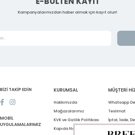
E-BÜLTEN KAYIT
Kampanyalarımızdan haber almak için kayıt olun!
BİZİ TAKİP EDİN
KURUMSAL
MÜŞTERİ Hİ
Hakkımızda
Whatsapp De
Mağazalarımız
Teslimat
MOBİL
KVK ve Gizlilik Politikası
İptal, İade, D
UYGULAMALARIMIZ
Kapıda Nakit Ödeme
Destek Talep