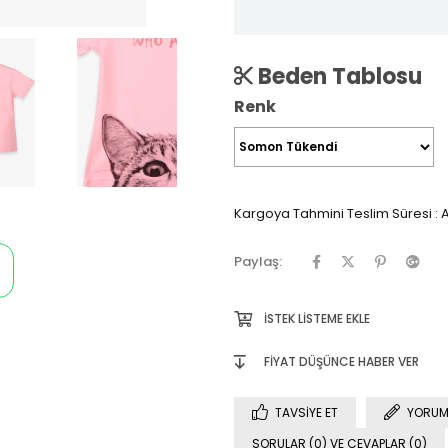
Beden Tablosu
Renk
Kargoya Tahmini Teslim Süresi
:
A
Paylaş:
İSTEK LISTEME EKLE
FIYAT DÜŞÜNCE HABER VER
TAVSIYE ET
YORUM
SORULAR (0) VE CEVAPLAR (0)