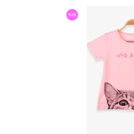
%
29
İndirim