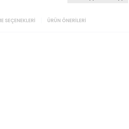
E SEÇENEKLERI
ÜRÜN ÖNERILERI