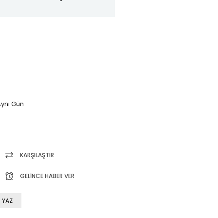
ynı Gün
KARŞILAŞTIR
GELINCE HABER VER
 YAZ