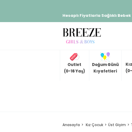
Hesaplı Fiyatlarla Sağlıklı Bebek
Kı
Outlet
Doğum Günü
(0-
(0-16 Yaş)
Kıyafetleri
Anasayfa
Kız Çocuk
Üst Giyim