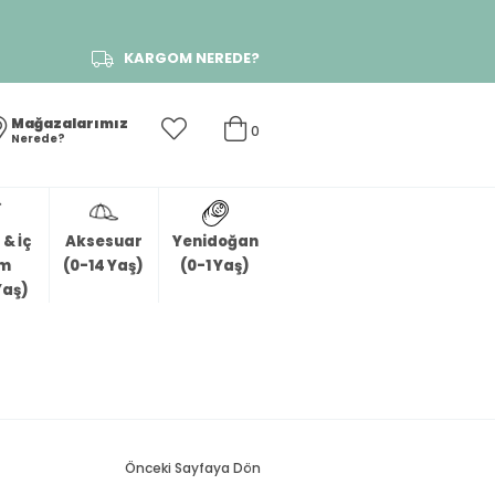
KARGOM NEREDE?
Mağazalarımız
0
Nerede?
& İç
Aksesuar
Yenidoğan
im
(0-14 Yaş)
(0-1 Yaş)
Yaş)
Önceki Sayfaya Dön