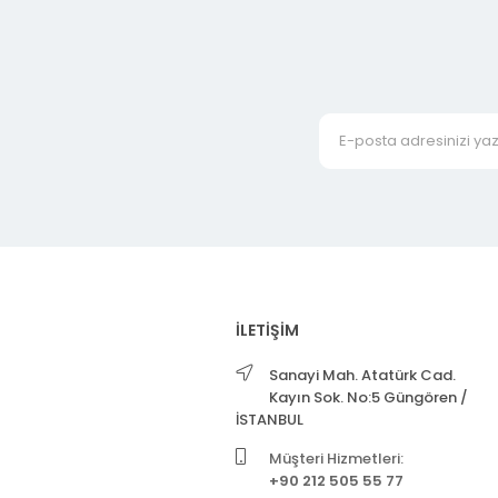
İLETİŞİM
Sanayi Mah. Atatürk Cad.
Kayın Sok. No:5 Güngören /
İSTANBUL
Müşteri Hizmetleri:
+90 212 505 55 77