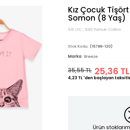
Kız Çocuk Tişört 
Somon (8 Yaş)
%10 LYC , %90 Pamuk-Cotton
(15786-120)
Marka
:
Breeze
25,36 TL
35,55 TL
4,23 TL
'den başlayan taksitl
Ürün stoklarım