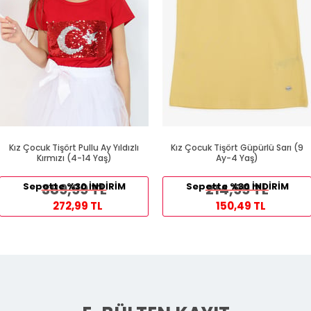
Kız Çocuk Tişört Pullu Ay Yıldızlı
Kız Çocuk Tişört Güpürlü Sarı (9
Kırmızı (4-14 Yaş)
Ay-4 Yaş)
Sepette %30 İNDİRİM
389,99 TL
Sepette %30 İNDİRİM
214,99 TL
272,99 TL
150,49 TL