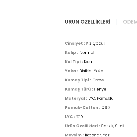
ÜRÜN ÖZELLIKLERI
ÖDEM
Cinsiyet :
Kız Çocuk
Kalıp :
Normal
Kol Tipi :
Kısa
Yaka :
Bisiklet Yaka
Kumaş Tipi :
Örme
Kumaş Türü :
Penye
Materyal :
LYC, Pamuklu
Pamuk-Cotton :
%90
LYC :
%10
Ürün Özellikleri :
Baskılı, Simli
Mevsim :
İlkbahar, Yaz