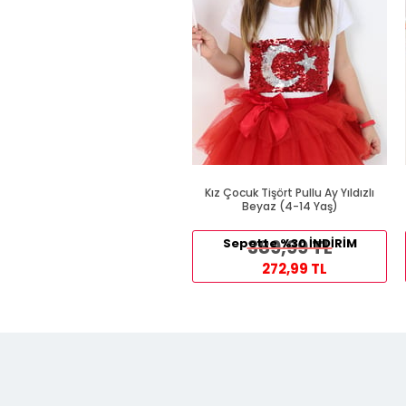
Kız Çocuk Tişört Pullu Ay Yıldızlı
Beyaz (4-14 Yaş)
Sepette %30 İNDİRİM
389,99 TL
272,99 TL