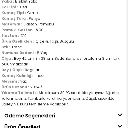
Yaka :
Bisiklet Yaka
Kol Tipi :
Kısa
Kumaş Tipi :
Örme
Kumaş Türü :
Penye
Materyal :
Elastan, Pamuklu
Pamuk-Cotton :
%90
Elastan :
%10
Ürün Özellikleri :
Çiçekli, Taşlı, Büzgülü
Stil :
Trend
Numune Bedeni :
8 Yaş
Ölçü :
Boy 42 cm, En 38 cm, Bedenler arası ortalama 3 cm fark
bulunmaktadır
Boy / Ölçü :
Regular
Kumaş Kalınlığı :
İnce
Mevsim :
Yaz
Ürün Sezonu :
2024 / 1
Yıkama Talimatı :
Maksimum 30 °C sıcaklıkta yıkayınız. Ağartıcı
kullanmayınız. Tamburlu kurutma yapmayınız. Düşük sıcaklıkta
ütüleyiniz. Kuru temizleme yapılabilir.
Ödeme Seçenekleri
Ürün Önerileri