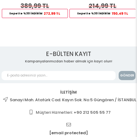
389,99 TL
214,99 TL
272,99 TL
150,49 TL
Sepette %30 İNDİRİM
Sepette %30 İNDİRİM
E-BÜLTEN KAYIT
Kampanyalarımızdan haber almak için kayıt olun!
GÖNDER
İLETİŞİM
Sanayi Mah. Atatürk Cad. Kayın Sok. No:5 Güngören / İSTANBUL
Müşteri Hizmetleri:
+90 212 505 55 77
[email protected]