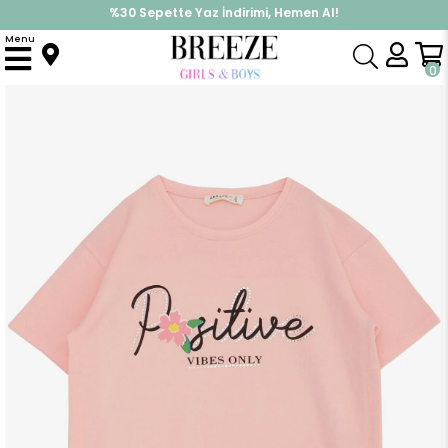
%30 Sepette Yaz İndirimi, Hemen Al!
İndirimlere ek %10 İndirimi Kap, Hemen Üye Ol!
Menu
Anasayfa
Kız Çocuk
Üst Giyim
Tişört
Kız Çocuk Tişört Kemer Boy Yazı Baskılı Taşlı Çiçekli Somon (8-14 Yaş)
0