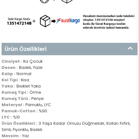
Ürün Özellikleri
Cinsiyet :
Kız Çocuk
Desen :
Baskılı, Yazılı
Kalıp :
Normal
Kol Tipi :
Kısa
Yaka :
Bisiklet Yaka
Kumaş Tipi :
Örme
Kumaş Türü :
Penye
Materyal :
Pamuklu, LYC
Pamuk-Cotton :
%90
LYC :
%10
Ürün Özellikleri :
3 Yaşa Kadar Omuzu Düğmelidir, Kolları Fırfırlı,
Simli, Fiyonklu, Baskılı
Mevsim :
Yaz