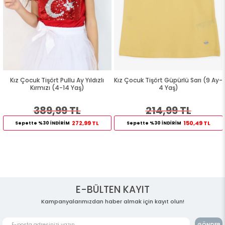
Kız Çocuk Tişört Pullu Ay Yıldızlı
Kız Çocuk Tişört Güpürlü Sarı (9 Ay-
Kırmızı (4-14 Yaş)
4 Yaş)
389,99 TL
214,99 TL
272,99 TL
150,49 TL
Sepette %30 İNDİRİM
Sepette %30 İNDİRİM
E-BÜLTEN KAYIT
Kampanyalarımızdan haber almak için kayıt olun!
GÖNDER