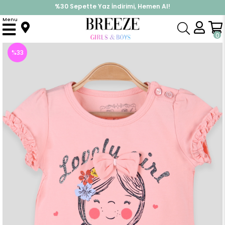
%30 Sepette Yaz İndirimi, Hemen Al!
İndirimlere ek %10 İndirimi Kap, Hemen Üye Ol!
Menu
Anasayfa
Kız Çocuk
Üst Giyim
Tişört
Kız Bebek Tişört Kızı Baskılı Fiyonklu Somon (1 Yaş)
0
%
33
İndirim