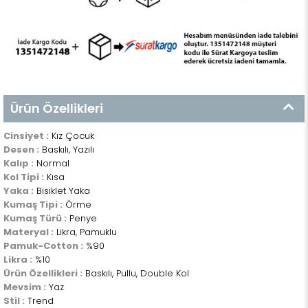
Ürün Özellikleri
Cinsiyet :
Kız Çocuk
Desen :
Baskılı, Yazılı
Kalıp :
Normal
Kol Tipi :
Kısa
Yaka :
Bisiklet Yaka
Kumaş Tipi :
Örme
Kumaş Türü :
Penye
Materyal :
Likra, Pamuklu
Pamuk-Cotton :
%90
Likra :
%10
Ürün Özellikleri :
Baskılı, Pullu, Double Kol
Mevsim :
Yaz
Stil :
Trend