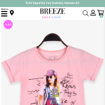
%30 Sepette Yaz İndirimi, Hemen Al!
İndirimlere ek %10 İndirimi Kap, Hemen Üye Ol!
Menu
Anasayfa
Kız Çocuk
Üst Giyim
Tişört
Kız Çocuk Tişört Kız Baskılı Somon (11 Yaş)
0
%
44
İndirim