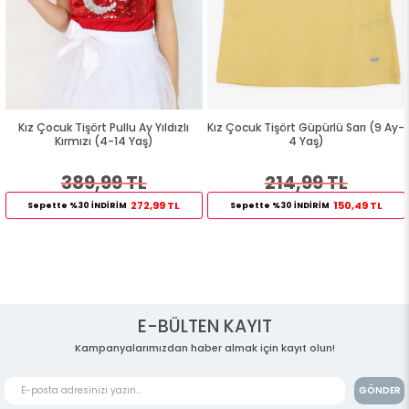
Kız Çocuk Tişört Pullu Ay Yıldızlı
Kız Çocuk Tişört Güpürlü Sarı (9 Ay-
Kırmızı (4-14 Yaş)
4 Yaş)
389,99 TL
214,99 TL
272,99 TL
150,49 TL
Sepette %30 İNDİRİM
Sepette %30 İNDİRİM
E-BÜLTEN KAYIT
Kampanyalarımızdan haber almak için kayıt olun!
GÖNDER