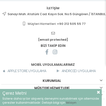
İLETİŞİM
Sanayi Mah. Atatürk Cad. Kayın Sok. No:5 Güngören / İSTANBUL
Müşteri Hizmetleri:
+90 212 505 55 77
[email protected]
BİZİ TAKİP EDİN
MOBİL UYGULAMALARIMIZ
Apple Store Uygulama
Android Uygulama
KURUMSAL
MÜŞTERİ HİZMETLERİ
Çerez Metni
ALIŞVERİŞ BİLGİLERİ
Sizlere daha iyi bir alışveriş deneyimi sunabilmek için sitemizde
©
breeze.com.tr - Tüm hakları saklıdır.
çerezler kullanılmaktadır. Detaylı bilgi için
tıklayın